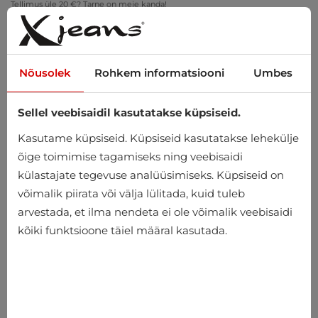
Tellimus üle 20 €? Tarne on meie kanda!
Proovi kodus – tasuta tagastus 14 päeva jooksul
Nõusolek
Rohkem informatsiooni
Umbes
Sellel veebisaidil kasutatakse küpsiseid.
0
Kasutame küpsiseid. Küpsiseid kasutatakse lehekülje
õige toimimise tagamiseks ning veebisaidi
külastajate tegevuse analüüsimiseks. Küpsiseid on
Avaleht
Meeste
Kotid ja Kohvrid
Vöökotid
võimalik piirata või välja lülitada, kuid tuleb
arvestada, et ilma nendeta ei ole võimalik veebisaidi
Vöökotid
kõiki funktsioone täiel määral kasutada.
-10%
-27%