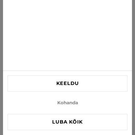
postkasti
TELLI
Nõustun uudiste ja eripakkumiste saamisega e-postiga
INFORMATSIOON
VAJAD ABI?
Kontaktid
KEELDU
info@xjeans.eu
+371 256 462 62
Kohanda
Jälgi meid sotsiaalmeedias
LUBA KÕIK
FILTER