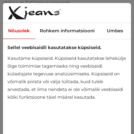
Tellimus üle 20 €? Tarne on meie kanda!
Proovi kodus – tasuta tagastus 14 päeva jooksul
Nõusolek
Rohkem informatsiooni
Umbes
Sellel veebisaidil kasutatakse küpsiseid.
0
Kasutame küpsiseid. Küpsiseid kasutatakse lehekülje
õige toimimise tagamiseks ning veebisaidi
külastajate tegevuse analüüsimiseks. Küpsiseid on
Avaleht
Meeste
Riided
Pintsakud
Ülikonnad
võimalik piirata või välja lülitada, kuid tuleb
arvestada, et ilma nendeta ei ole võimalik veebisaidi
Ülikonnad
kõiki funktsioone täiel määral kasutada.
-10%
-10%