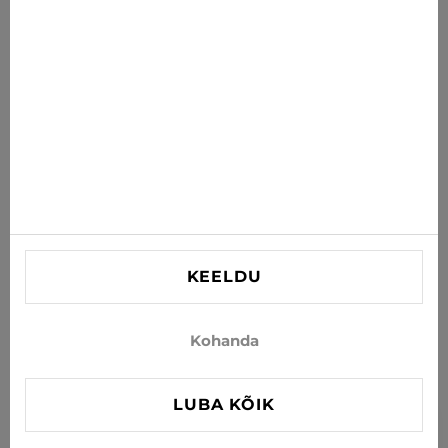
postkasti
TELLI
Nõustun uudiste ja eripakkumiste saamisega e-postiga
INFORMATSIOON
VAJAD ABI?
Kontaktid
KEELDU
info@xjeans.eu
+371 256 462 62
Kohanda
Jälgi meid sotsiaalmeedias
LUBA KÕIK
FILTER