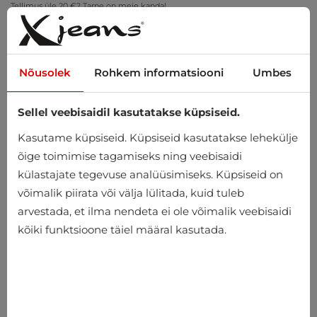
Tellimus üle 20 €? Tarne on meie kanda!
Proovi kodus – tasuta tagastus 14 päeva jooksul
Nõusolek
Rohkem informatsiooni
Umbes
Sellel veebisaidil kasutatakse küpsiseid.
0
Kasutame küpsiseid. Küpsiseid kasutatakse lehekülje
õige toimimise tagamiseks ning veebisaidi
külastajate tegevuse analüüsimiseks. Küpsiseid on
Avaleht
Meeste
Aksessuaarid
võimalik piirata või välja lülitada, kuid tuleb
arvestada, et ilma nendeta ei ole võimalik veebisaidi
Aksessuaarid
kõiki funktsioone täiel määral kasutada.
-25%
-25%