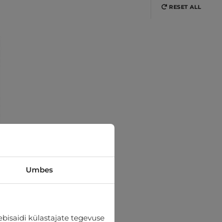
RESET ALL
Umbes
bisaidi külastajate tegevuse