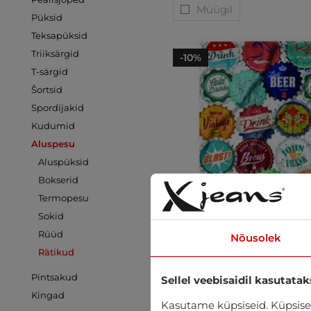
Müügil
Püksid
Teksapüksid
Triiksärgid
-10%
T-särgid
Šortsid
Spordijakid
Kudumid
Aluspesu
Aluspüksid
Bokserid
Termopesu
Sokid
Rüüd
Nõusolek
Rätikud
Pintsakud
Sellel veebisaidil kasutatak
Kingad
Kasutame küpsiseid. Küpsisei