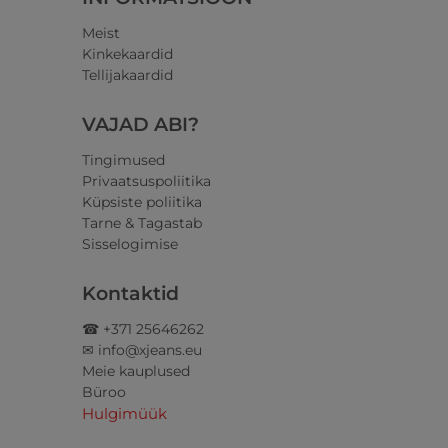
Meist
Kinkekaardid
Tellijakaardid
VAJAD ABI?
Tingimused
Privaatsuspoliitika
Küpsiste poliitika
Tarne & Tagastab
Sisselogimise
Kontaktid
☎ +371 25646262
✉ info@xjeans.eu
Meie kauplused
Büroo
Hulgimüük