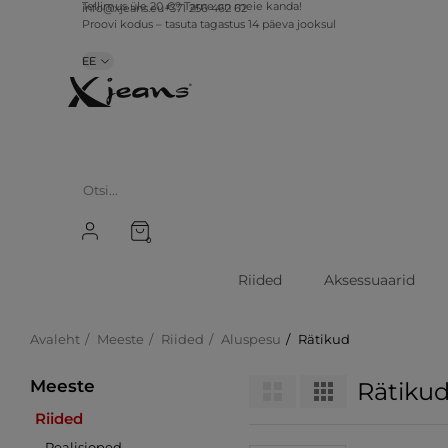
Tellimus üle 20 €? Tarne on meie kanda!
info@xjeans.eu
+371 256 462 62
Proovi kodus – tasuta tagastus 14 päeva jooksul
EE
0
Riided
Aksessuaarid
Avaleht
Meeste
Riided
Aluspesu
Rätikud
Meeste
Rätiku
Riided
Pealisjoped