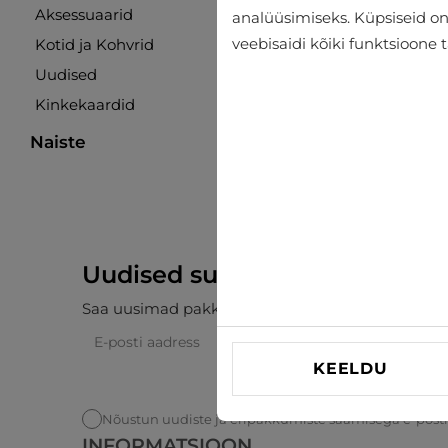
Aksessuaarid
analüüsimiseks. Küpsiseid on v
veebisaidi kõiki funktsioone 
Kotid ja Kohvrid
Uudised
Kinkekaardid
Rätikud John Frank
Naiste
€26.96
€29.95
Uudised sulle
Saa uusimad pakkumised, soodustused ja uudise
KEELDU
Nõustun uudiste ja eripakkumiste saamisega e-post
INFORMATSIOON