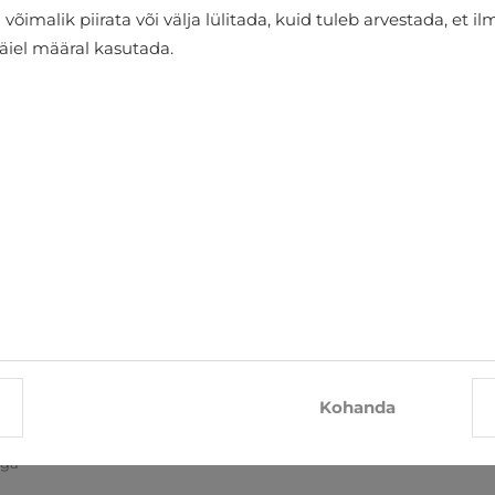
õimalik piirata või välja lülitada, kuid tuleb arvestada, et i
täiel määral kasutada.
Rätikud John Frank
€26.96
€29.95
d oma postkasti
Kohanda
TELLI
iga