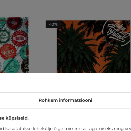
-10%
Rohkem informatsiooni
se küpsiseid.
d kasutatakse lehekülje õige toimimise tagamiseks ning vee