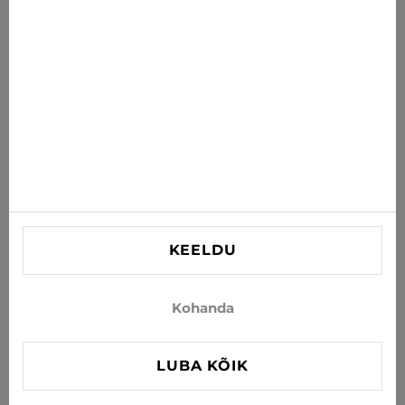
postkasti
TELLI
Nõustun uudiste ja eripakkumiste saamisega e-postiga
INFORMATSIOON
VAJAD ABI?
Kontaktid
KEELDU
info@xjeans.eu
+371 256 462 62
Kohanda
Jälgi meid sotsiaalmeedias
LUBA KÕIK