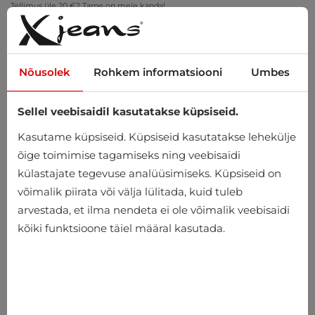
Tellimus üle 20 €? Tarne on meie kanda!
Proovi kodus – tasuta tagastus 14 päeva jooksul
Nõusolek
Rohkem informatsiooni
Umbes
Sellel veebisaidil kasutatakse küpsiseid.
0
Kasutame küpsiseid. Küpsiseid kasutatakse lehekülje
õige toimimise tagamiseks ning veebisaidi
külastajate tegevuse analüüsimiseks. Küpsiseid on
Avaleht
Meeste
Riided
Pintsakud
võimalik piirata või välja lülitada, kuid tuleb
arvestada, et ilma nendeta ei ole võimalik veebisaidi
Pintsakud
kõiki funktsioone täiel määral kasutada.
-10%
-10%