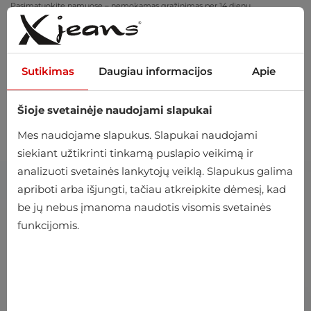
Pasimatuokite namuose – nemokamas grąžinimas per 14 dienų
Sutikimas
Daugiau informacijos
Apie
Šioje svetainėje naudojami slapukai
0
Mes naudojame slapukus. Slapukai naudojami
siekiant užtikrinti tinkamą puslapio veikimą ir
analizuoti svetainės lankytojų veiklą. Slapukus galima
apriboti arba išjungti, tačiau atkreipkite dėmesį, kad
be jų nebus įmanoma naudotis visomis svetainės
funkcijomis.