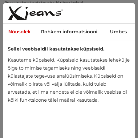
Proovi kodus – tasuta tagastus 14 päeva jooksul
Nõusolek
Rohkem informatsiooni
Umbes
Sellel veebisaidil kasutatakse küpsiseid.
0
Kasutame küpsiseid. Küpsiseid kasutatakse lehekülje
õige toimimise tagamiseks ning veebisaidi
külastajate tegevuse analüüsimiseks. Küpsiseid on
võimalik piirata või välja lülitada, kuid tuleb
arvestada, et ilma nendeta ei ole võimalik veebisaidi
kõiki funktsioone täiel määral kasutada.