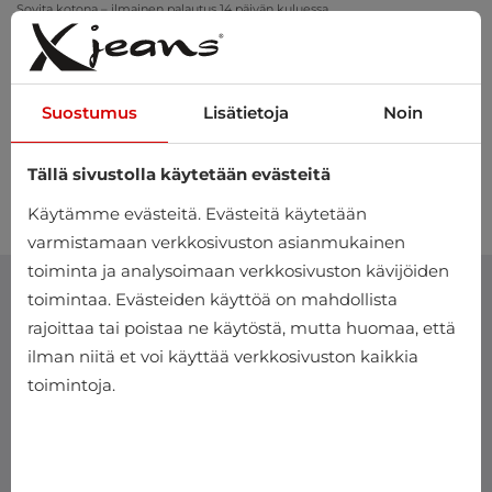
Sovita kotona – ilmainen palautus 14 päivän kuluessa
Suostumus
Lisätietoja
Noin
Tällä sivustolla käytetään evästeitä
0
Käytämme evästeitä. Evästeitä käytetään
varmistamaan verkkosivuston asianmukainen
toiminta ja analysoimaan verkkosivuston kävijöiden
toimintaa. Evästeiden käyttöä on mahdollista
rajoittaa tai poistaa ne käytöstä, mutta huomaa, että
ilman niitä et voi käyttää verkkosivuston kaikkia
toimintoja.