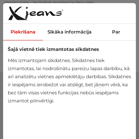
Pielaiko mājās – bezmaksas atgriešana 14 dienu laikā
Piekrišana
Sīkāka informācija
Par
Šajā vietnē tiek izmantotas sīkdatnes
0
Mēs izmantojam sīkdatnes. Sīkdatnes tiek
izmantotas, lai nodrošinātu pareizu lapas darbību, kā
arī analizētu vietnes apmeklētāju darbības. Sīkdatnes
ir iespējams ierobežot vai atslēgt, bet jāņem vērā, ka
bez tām visas vietnes funkcijas nebūs iespējams
izmantot pilnvērtīgi.