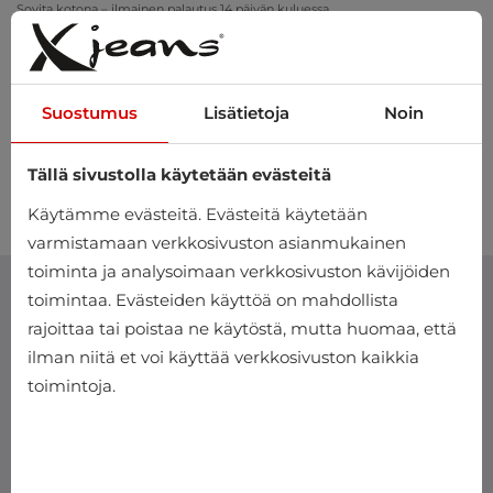
Sovita kotona – ilmainen palautus 14 päivän kuluessa
Suostumus
Lisätietoja
Noin
Tällä sivustolla käytetään evästeitä
0
Käytämme evästeitä. Evästeitä käytetään
varmistamaan verkkosivuston asianmukainen
toiminta ja analysoimaan verkkosivuston kävijöiden
toimintaa. Evästeiden käyttöä on mahdollista
rajoittaa tai poistaa ne käytöstä, mutta huomaa, että
ilman niitä et voi käyttää verkkosivuston kaikkia
toimintoja.