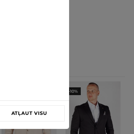
-10%
-10%
ATĻAUT VISU