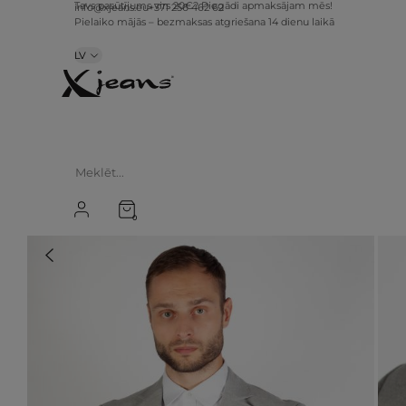
info@xjeans.eu
+371 256 462 62
Tavs pasūtījums virs 20€? Piegādi apmaksājam mēs!
Pielaiko mājās – bezmaksas atgriešana 14 dienu laikā
LV
0