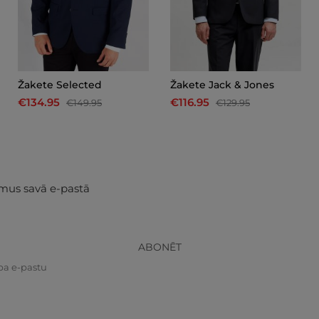
Žakete Selected
Žakete Jack & Jones
€134.95
€116.95
€149.95
€129.95
mus savā e-pastā
ABONĒT
pa e-pastu