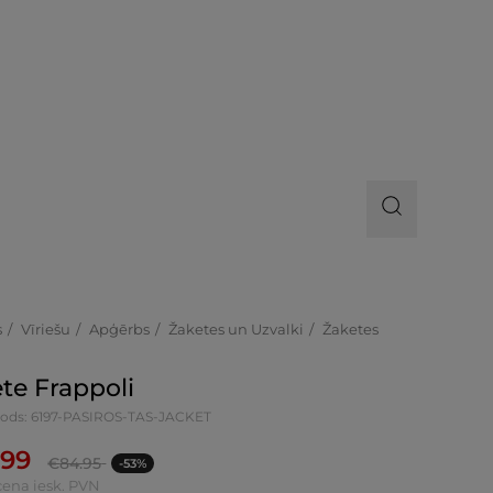
s
Vīriešu
Apģērbs
Žaketes un Uzvalki
Žaketes
te Frappoli
kods: 6197-PASIROS-TAS-JACKET
.99
€
84.95
-53%
cena iesk. PVN