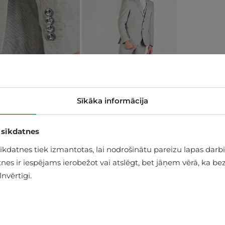
Sīkāka informācija
 sīkdatnes
datnes tiek izmantotas, lai nodrošinātu pareizu lapas darbīb
alā
es ir iespējams ierobežot vai atslēgt, bet jāņem vērā, ka bez
nvērtīgi.