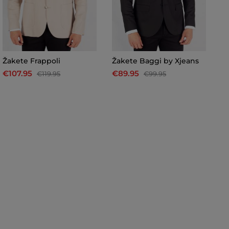
Žakete Frappoli
Žakete Baggi by Xjeans
Ž
€107.95
€89.95
€
€119.95
€99.95