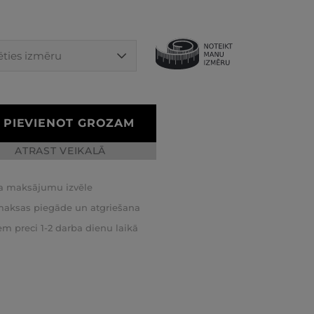
PIEVIENOT GROZAM
ATRAST VEIKALĀ
a maksājumu izvēle
aksas piegāde un atgriešana
m preci 1-2 darba dienu laikā