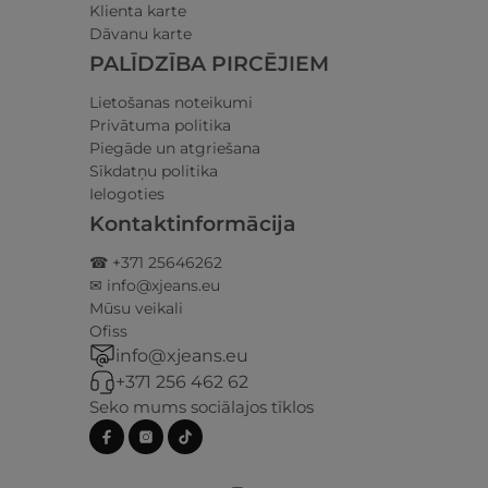
Klienta karte
Dāvanu karte
PALĪDZĪBA PIRCĒJIEM
Lietošanas noteikumi
Privātuma politika
Piegāde un atgriešana
Sīkdatņu politika
Ielogoties
Kontaktinformācija
☎ +371 25646262
✉ info@xjeans.eu
Mūsu veikali
Ofiss
info@xjeans.eu
+371 256 462 62
Seko mums sociālajos tīklos