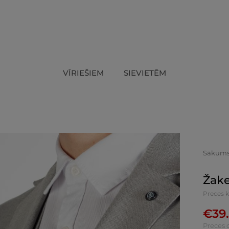
VĪRIEŠIEM
SIEVIETĒM
Sākum
Žake
Preces 
€
39
Preces 