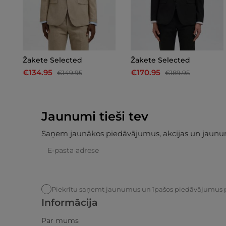
Žakete Selected
Žakete Selected
€134.95
€170.95
€149.95
€189.95
Jaunumi tieši tev
Saņem jaunākos piedāvājumus, akcijas un jaunu
Piekrītu saņemt jaunumus un īpašos piedāvājumus 
Informācija
Par mums