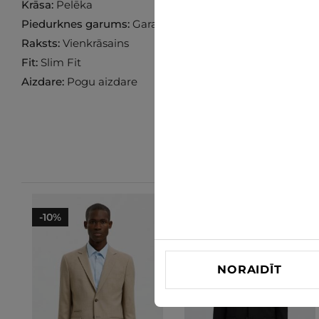
Krāsa:
Pelēka
Piedurknes garums:
Garas
Raksts:
Vienkrāsains
Fit:
Slim Fit
Aizdare:
Pogu aizdare
-10%
-10%
NORAIDĪT