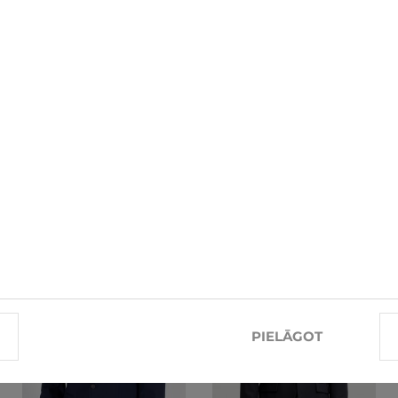
SAISTĪTĀS PRECES
-10%
-10%
PIELĀGOT