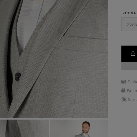
Izmēri:
Plaš
Bezm
Saņe