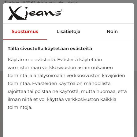
Tilauksesi yli 20 €? Hoidamme toimituksen!
Sovita kotona – ilmainen palautus 14 päivän kuluessa
Suostumus
Lisätietoja
Noin
Tällä sivustolla käytetään evästeitä
0
Käytämme evästeitä. Evästeitä käytetään
varmistamaan verkkosivuston asianmukainen
toiminta ja analysoimaan verkkosivuston kävijöiden
toimintaa. Evästeiden käyttöä on mahdollista
rajoittaa tai poistaa ne käytöstä, mutta huomaa, että
ilman niitä et voi käyttää verkkosivuston kaikkia
toimintoja.