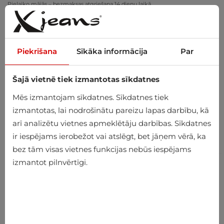
Pielaiko mājās – bezmaksas atgriešana 14 dienu laikā
Piekrišana
Sīkāka informācija
Par
Šajā vietnē tiek izmantotas sīkdatnes
0
Mēs izmantojam sīkdatnes. Sīkdatnes tiek
izmantotas, lai nodrošinātu pareizu lapas darbību, kā
arī analizētu vietnes apmeklētāju darbības. Sīkdatnes
ir iespējams ierobežot vai atslēgt, bet jāņem vērā, ka
bez tām visas vietnes funkcijas nebūs iespējams
izmantot pilnvērtīgi.