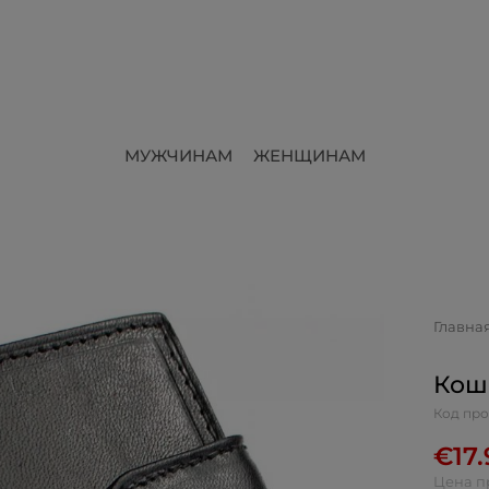
МУЖЧИНАМ
ЖЕНЩИНАМ
Главна
Кош
Код про
€
17
Цена п