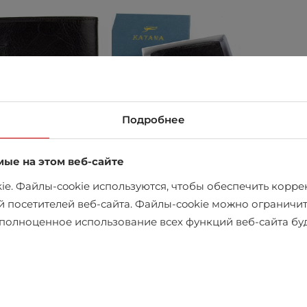
Подробнее
мые на этом веб-сайте
e. Файлы-cookie используются, чтобы обеспечить коррек
й посетителей веб-сайта. Файлы-cookie можно ограничит
в магазине
х полноценное использование всех функций веб-сайта б