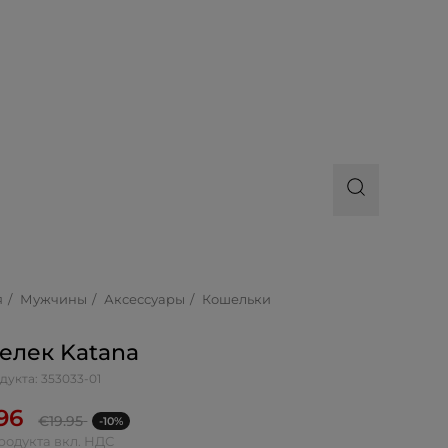
я
Мужчины
Аксессуары
Кошельки
елек Katana
дукта: 353033-01
.96
€
19.95
-10%
родукта вкл. НДС