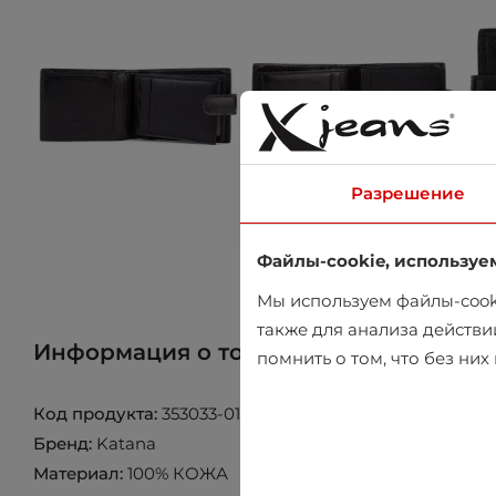
Разрешение
Файлы-cookie, используе
Мы используем файлы-cooki
также для анализа действи
Информация о товаре
Найти товар 
помнить о том, что без ни
Код продукта:
353033-01
Бренд:
Katana
Материал:
100% КОЖА