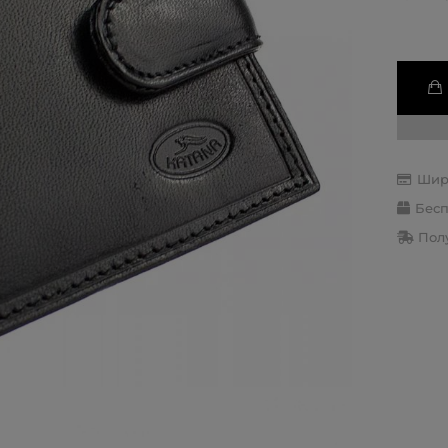
Шир
Бесп
Полу