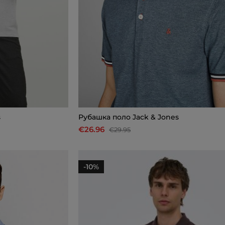
s
Рубашкa поло Jack & Jones
€26.96
€29.95
-10%