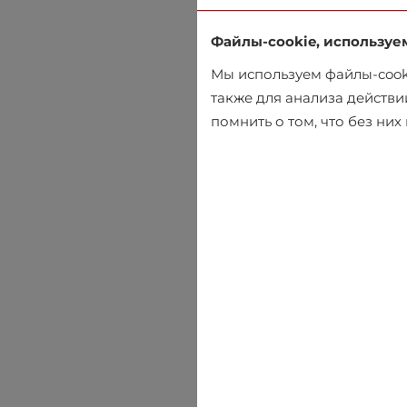
Файлы-cookie, используе
Мы используем файлы-cooki
также для анализа действи
помнить о том, что без ни
Рубашкa поло MCL
€32.36
€35.95