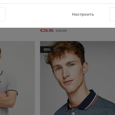
Настроить
s
Рубашкa поло Jack & Jones
€26.96
€29.95
-10%