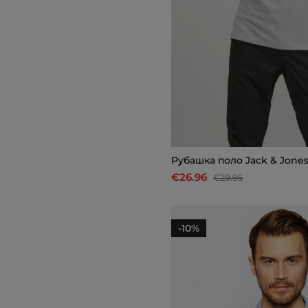
Рубашкa поло Jack & Jone
€26.96
€29.95
-10%