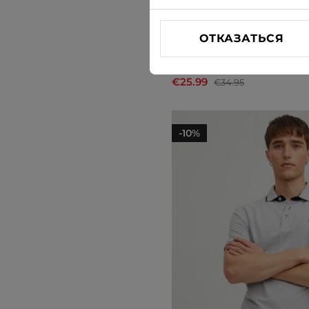
ОТКАЗАТЬСЯ
Рубашкa поло Jack & Jone
€25.99
€34.95
-10%