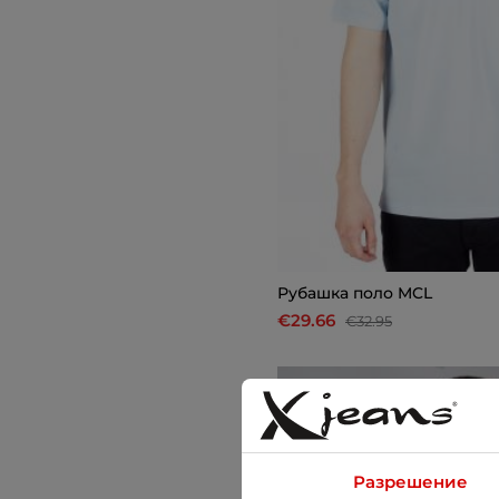
Рубашкa поло MCL
€29.66
€32.95
-10%
Разрешение