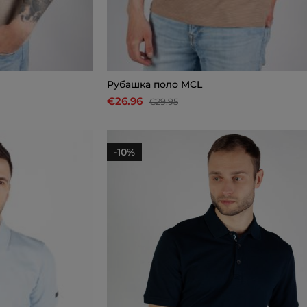
Рубашкa поло MCL
€26.96
€29.95
-10%