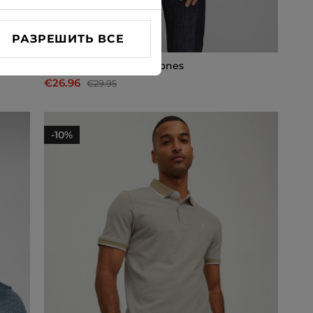
РАЗРЕШИТЬ ВСЕ
Рубашкa поло Jack & Jones
€26.96
€29.95
-10%