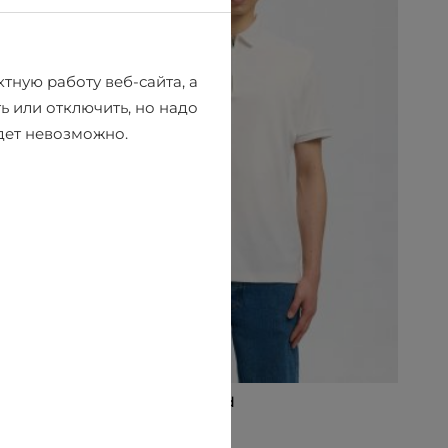
тную работу веб-сайта, а
ь или отключить, но надо
удет невозможно.
Рубашкa поло Selected
€31.46
€34.95