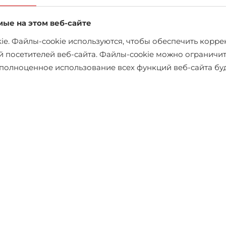
мые на этом веб-сайте
e. Файлы-cookie используются, чтобы обеспечить коррек
й посетителей веб-сайта. Файлы-cookie можно ограничит
х полноценное использование всех функций веб-сайта б
Рубашкa поло MCL
€31.46
€34.95