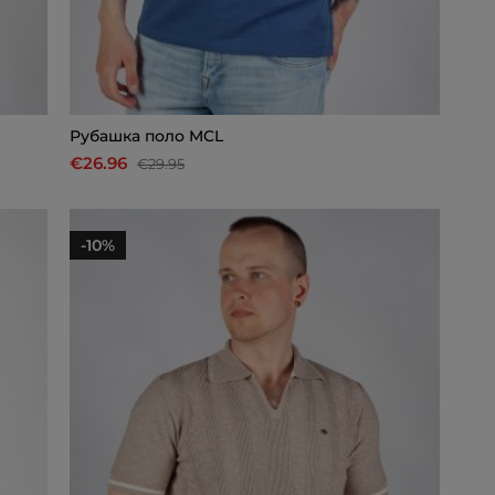
Рубашкa поло MCL
€26.96
€29.95
-10%