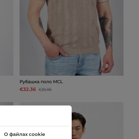
Рубашкa поло MCL
€32.36
€35.95
-10%
О файлах cookie