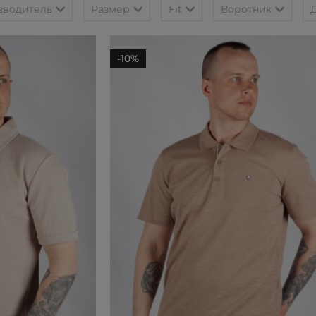
зводитель
Размер
Fit
Воротник
-10%