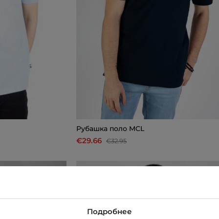
Рубашкa поло MCL
€29.66
€32.95
-10%
Подробнее