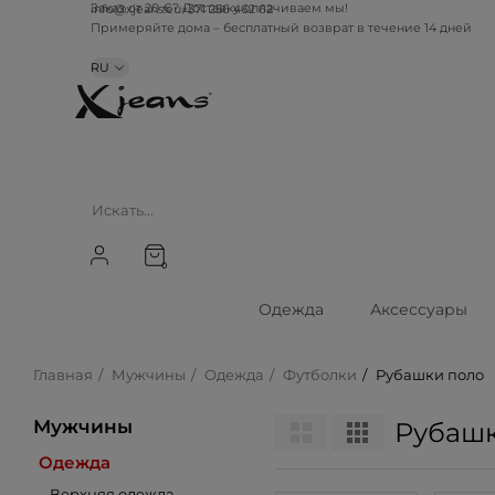
info@xjeans.eu
+371 256 462 62
Заказ от 20 €? Доставку оплачиваем мы!
Примеряйте дома – бесплатный возврат в течение 14 дней
RU
0
Одежда
Аксессуары
Главная
Мужчины
Одежда
Футболки
Рубашки поло
Мужчины
Рубашк
Одежда
Верхняя одежда