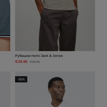
Рубашкa поло Jack & Jones
€26.96
€29.95
-10%