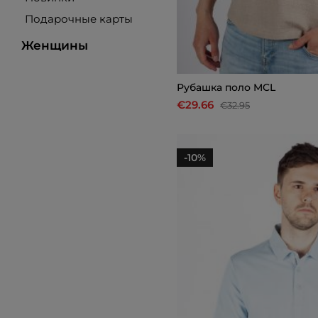
Подарочные карты
Женщины
Рубашкa поло MCL
€29.66
€32.95
-10%