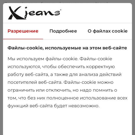
Заказ от 20 €? Доставку оплачиваем мы!
Примеряйте дома – бесплатный возврат в течение 14 дней
Разрешение
Подробнее
О файлах cookie
Файлы-cookie, используемые на этом веб-сайте
0
Мы используем файлы-cookie. Файлы-cookie
используются, чтобы обеспечить корректную
работу веб-сайта, а также для анализа действий
Главная
Мужчины
Одежда
Верхняя одежда
Пальто
посетителей веб-сайта. Файлы-cookie можно
ограничить или отключить, но надо помнить о
Пальто
том, что без них полноценное использование всех
функций веб-сайта будет невозможно.
-10%
-10%