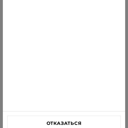
Новости для вас
Получайте последние предложения, акции и
новости на свою почту
ПОДПИСАТЬСЯ
Соглашаюсь получать рассылку новостей и
специальных предложений по электронной почте
ИНФОРМАЦИЯ
ПОМОЩЬ
СВЯЗАТЬСЯ С НАМИ
ОТКАЗАТЬСЯ