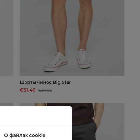
Шорты чинос Big Star
€31.46
€34.95
-10%
О файлах cookie