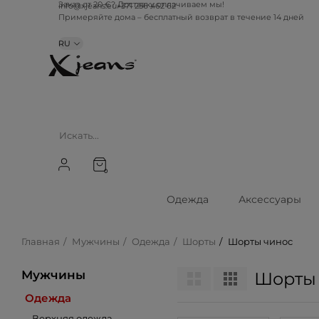
Заказ от 20 €? Доставку оплачиваем мы!
info@xjeans.eu
+371 256 462 62
Примеряйте дома – бесплатный возврат в течение 14 дней
RU
0
Одежда
Аксессуары
Главная
Мужчины
Одежда
Шорты
Шорты чинос
Мужчины
Шорты
Одежда
Верхняя одежда