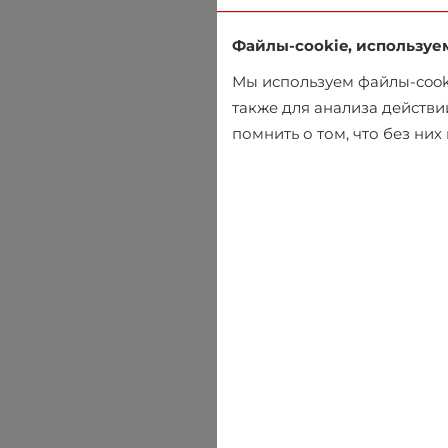
Файлы-cookie, используе
Мы используем файлы-cooki
также для анализа действи
помнить о том, что без ни
Шорты чинос Selected
€44.95
€49.95