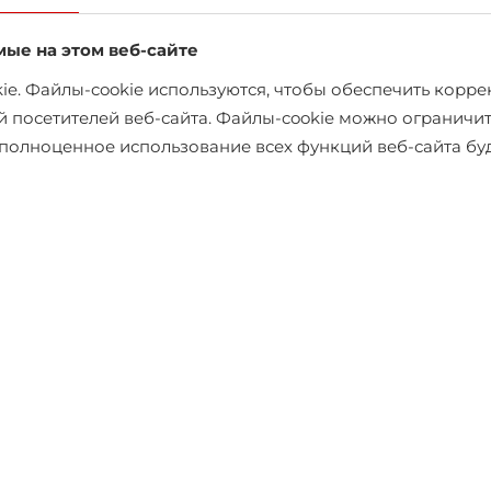
мые на этом веб-сайте
e. Файлы-cookie используются, чтобы обеспечить коррек
й посетителей веб-сайта. Файлы-cookie можно ограничит
х полноценное использование всех функций веб-сайта б
Шорты чинос Jack & Jones
€44.95
€49.95