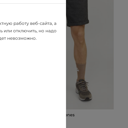
тную работу веб-сайта, а
ь или отключить, но надо
удет невозможно.
Шорты чинос Jack & Jones
€43.16
€47.95