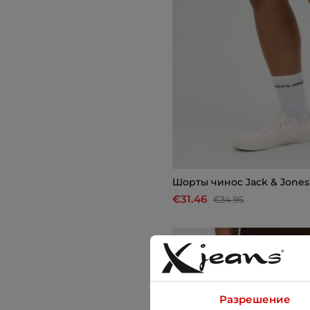
Шорты чинос Jack & Jones
€31.46
€34.95
-10%
Разрешение