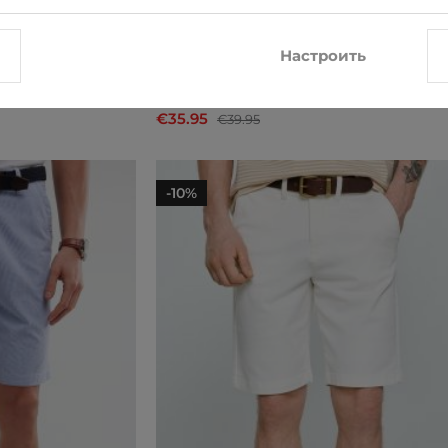
Настроить
Шорты чинос Cross Jeans
€35.95
€39.95
-10%