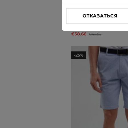
ОТКАЗАТЬСЯ
Шорты чинос Cross Jeans
€38.66
€42.95
-25%