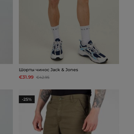
Шорты чинос Jack & Jones
€31.99
€42.95
-25%