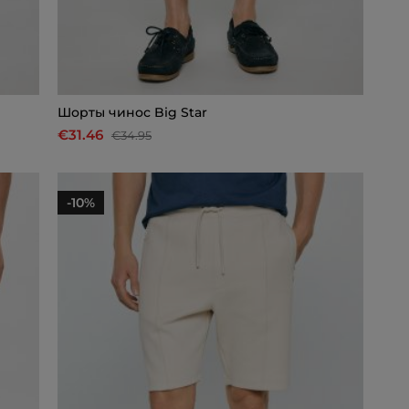
Шорты чинос Big Star
€31.46
€34.95
-10%