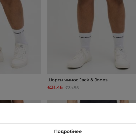
Шорты чинос Jack & Jones
€31.46
€34.95
-10%
Подробнее