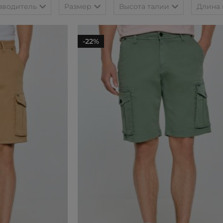
зводитель
Размер
Высота талии
Длина
-22%