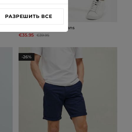
РАЗРЕШИТЬ ВСЕ
Шорты чинос Cross Jeans
€35.95
€39.95
-26%