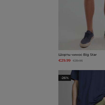
Шорты чинос Big Star
€29.99
€39.95
-26%