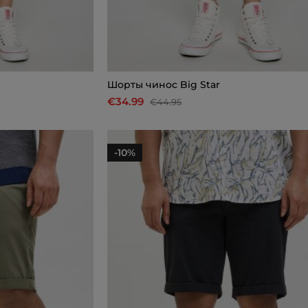
Шорты чинос Big Star
€34.99
€44.95
-10%