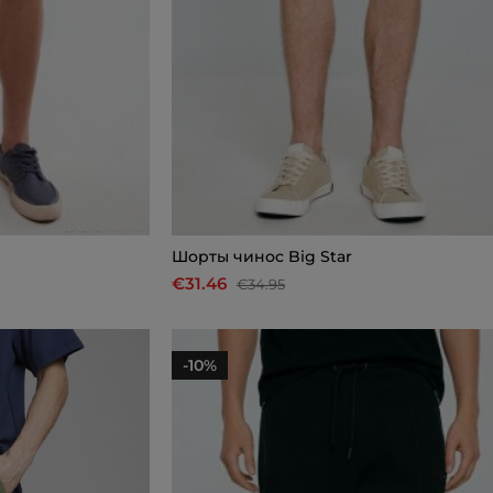
Шорты чинос Big Star
€31.46
€34.95
-10%