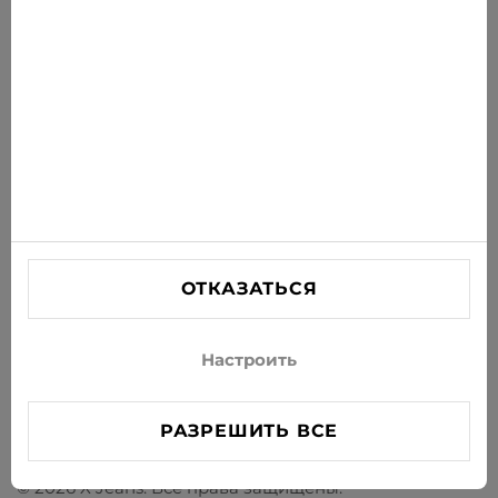
ПОДПИСАТЬСЯ
Соглашаюсь получать рассылку новостей и
специальных предложений по электронной почте
ИНФОРМАЦИЯ
ПОМОЩЬ
СВЯЗАТЬСЯ С НАМИ
ОТКАЗАТЬСЯ
info@xjeans.eu
+371 256 462 62
Настроить
Подписывайтесь на нас в соцсетях
РАЗРЕШИТЬ ВСЕ
© 2026 X Jeans. Все права защищены.