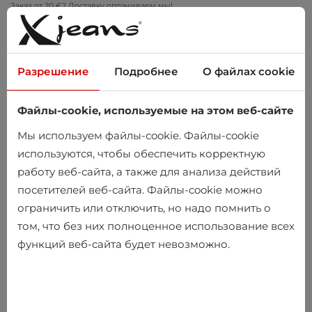
Заказ от 20 €? Доставку оплачиваем мы!
Примеряйте дома – бесплатный возврат в течение 14 дней
Разрешение
Подробнее
О файлах cookie
Файлы-cookie, используемые на этом веб-сайте
0
Мы используем файлы-cookie. Файлы-cookie
используются, чтобы обеспечить корректную
работу веб-сайта, а также для анализа действий
Главная
Мужчины
Одежда
Джинсы
посетителей веб-сайта. Файлы-cookie можно
ограничить или отключить, но надо помнить о
Джинсы
том, что без них полноценное использование всех
функций веб-сайта будет невозможно.