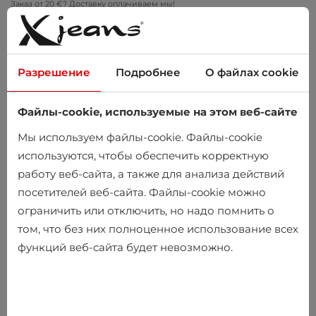
Заказ от 20 €? Доставку оплачиваем мы!
Примеряйте дома – бесплатный возврат в течение 14 дней
Разрешение
Подробнее
О файлах cookie
Файлы-cookie, используемые на этом веб-сайте
0
Мы используем файлы-cookie. Файлы-cookie
используются, чтобы обеспечить корректную
работу веб-сайта, а также для анализа действий
Главная
Женщины
Одежда
Верхняя одежда
Жилеты
посетителей веб-сайта. Файлы-cookie можно
ограничить или отключить, но надо помнить о
Жилеты
том, что без них полноценное использование всех
функций веб-сайта будет невозможно.
-10%
-10%