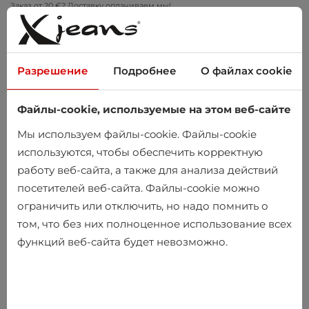
Заказ от 20 €? Доставку оплачиваем мы!
Примеряйте дома – бесплатный возврат в течение 14 дней
Разрешение
Подробнее
О файлах cookie
Файлы-cookie, используемые на этом веб-сайте
0
Мы используем файлы-cookie. Файлы-cookie
используются, чтобы обеспечить корректную
работу веб-сайта, а также для анализа действий
Главная
Мужчины
Сумки и чемоданы
посетителей веб-сайта. Файлы-cookie можно
ограничить или отключить, но надо помнить о
Сумки и чемоданы
том, что без них полноценное использование всех
функций веб-сайта будет невозможно.
-25%
-27%