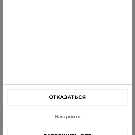
Получайте последние предложения, акции и
новости на свою почту
ПОДПИСАТЬСЯ
Соглашаюсь получать рассылку новостей и
специальных предложений по электронной почте
ИНФОРМАЦИЯ
ПОМОЩЬ
СВЯЗАТЬСЯ С НАМИ
ОТКАЗАТЬСЯ
info@xjeans.eu
+371 256 462 62
Настроить
Подписывайтесь на нас в соцсетях