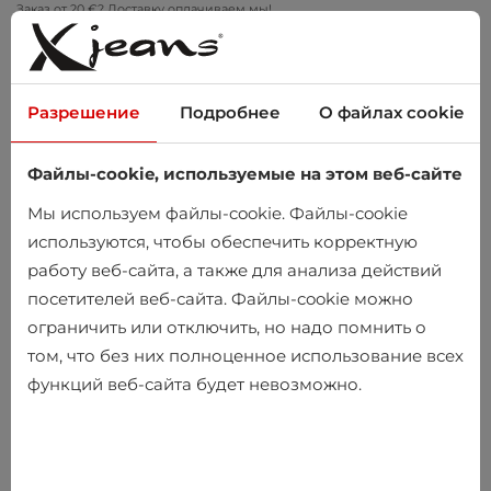
Заказ от 20 €? Доставку оплачиваем мы!
Примеряйте дома – бесплатный возврат в течение 14 дней
Разрешение
Подробнее
О файлах cookie
Файлы-cookie, используемые на этом веб-сайте
0
Мы используем файлы-cookie. Файлы-cookie
используются, чтобы обеспечить корректную
работу веб-сайта, а также для анализа действий
Главная
Мужчины
Одежда
Брюки
посетителей веб-сайта. Файлы-cookie можно
ограничить или отключить, но надо помнить о
Брюки
том, что без них полноценное использование всех
функций веб-сайта будет невозможно.
-10%
-10%