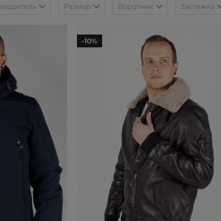
зводитель
Размер
Воротник
Застежка
-10%