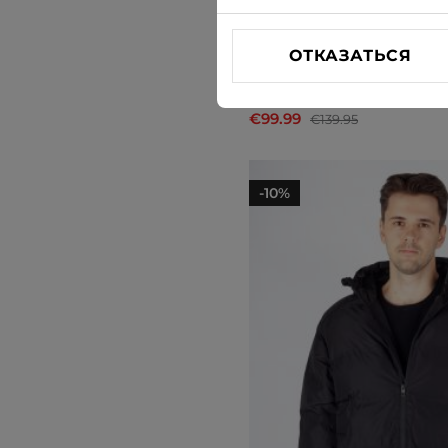
ОТКАЗАТЬСЯ
Зимняя куртка Only & Son
€99.99
€139.95
-10%