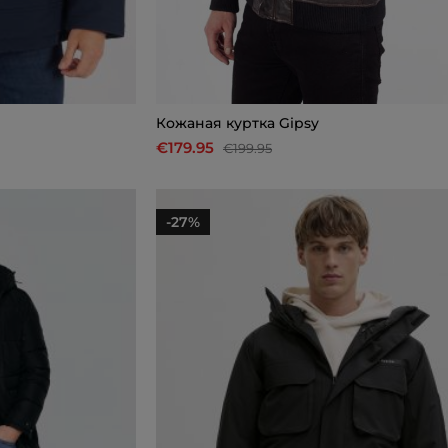
Кожаная куртка Gipsy
€179.95
€199.95
-27%