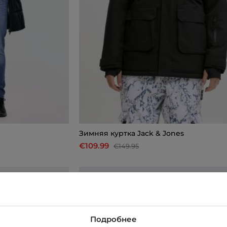
Зимняя куртка Jack & Jones
€109.99
€149.95
-23%
Подробнее