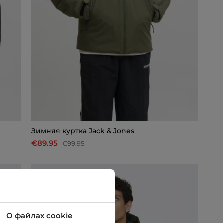
Зимняя куртка Jack & Jones
€89.95
€99.95
-29%
О файлах cookie