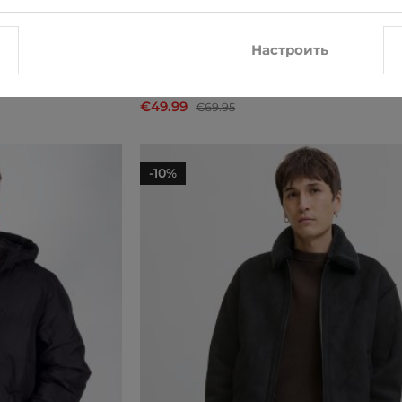
Настроить
s
Зимняя куртка Only & Sons
€49.99
€69.95
-10%