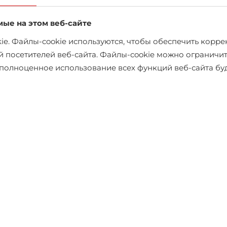
мые на этом веб-сайте
e. Файлы-cookie используются, чтобы обеспечить коррек
й посетителей веб-сайта. Файлы-cookie можно ограничит
х полноценное использование всех функций веб-сайта б
es
Зимняя куртка Only & Sons
€115.00
€149.95