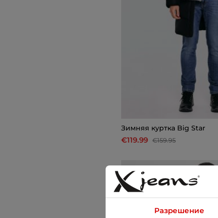
Зимняя куртка Big Star
€119.99
€159.95
-10%
Разрешение