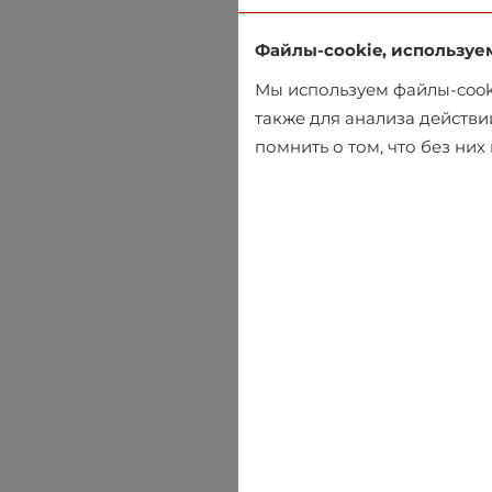
Файлы-cookie, используе
Мы используем файлы-cooki
также для анализа действи
помнить о том, что без ни
Зимняя куртка Jack & Jon
€89.95
€99.95