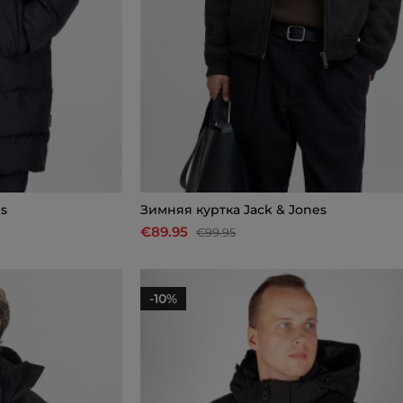
es
Зимняя куртка Jack & Jones
€89.95
€99.95
-10%