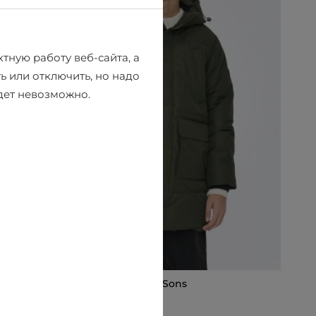
тную работу веб-сайта, а
ь или отключить, но надо
удет невозможно.
Зимняя куртка Only & Sons
€99.99
€139.95