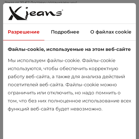
Заказ от 20 €? Доставку оплачиваем мы!
Примеряйте дома – бесплатный возврат в течение 14 дней
Разрешение
Подробнее
О файлах cookie
Файлы-cookie, используемые на этом веб-сайте
0
Мы используем файлы-cookie. Файлы-cookie
используются, чтобы обеспечить корректную
работу веб-сайта, а также для анализа действий
Главная
Мужчины
Одежда
Вязаные изделия
посетителей веб-сайта. Файлы-cookie можно
Свитера
ограничить или отключить, но надо помнить о
том, что без них полноценное использование всех
Свитера
функций веб-сайта будет невозможно.
-25%
-25%