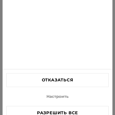
Получайте последние предложения, акции и
новости на свою почту
ПОДПИСАТЬСЯ
Соглашаюсь получать рассылку новостей и
специальных предложений по электронной почте
ИНФОРМАЦИЯ
ПОМОЩЬ
СВЯЗАТЬСЯ С НАМИ
ОТКАЗАТЬСЯ
info@xjeans.eu
+371 256 462 62
Настроить
Подписывайтесь на нас в соцсетях
РАЗРЕШИТЬ ВСЕ