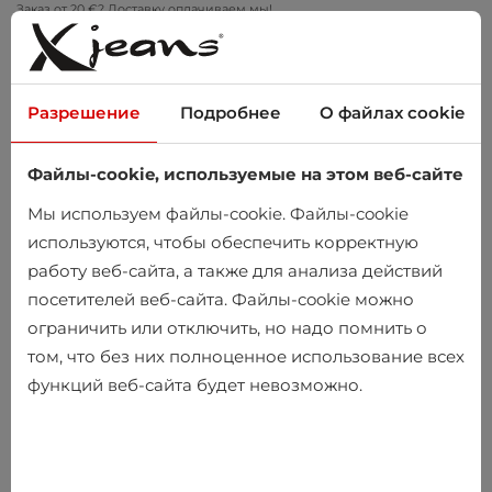
Заказ от 20 €? Доставку оплачиваем мы!
Примеряйте дома – бесплатный возврат в течение 14 дней
Разрешение
Подробнее
О файлах cookie
Файлы-cookie, используемые на этом веб-сайте
0
Мы используем файлы-cookie. Файлы-cookie
используются, чтобы обеспечить корректную
работу веб-сайта, а также для анализа действий
Главная
Мужчины
Одежда
Рубашки
посетителей веб-сайта. Файлы-cookie можно
Классические рубашки
ограничить или отключить, но надо помнить о
том, что без них полноценное использование всех
Классические рубашки
функций веб-сайта будет невозможно.
-10%
-10%