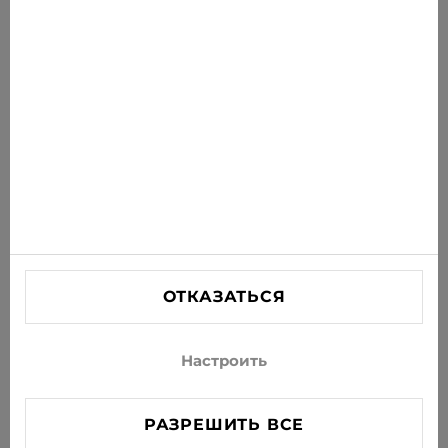
новости на свою почту
ПОДПИСАТЬСЯ
Соглашаюсь получать рассылку новостей и
специальных предложений по электронной почте
ИНФОРМАЦИЯ
ПОМОЩЬ
СВЯЗАТЬСЯ С НАМИ
ОТКАЗАТЬСЯ
info@xjeans.eu
+371 256 462 62
Настроить
Подписывайтесь на нас в соцсетях
РАЗРЕШИТЬ ВСЕ