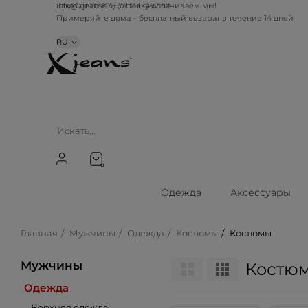
info@xjeans.eu
+371 256 462 62
Заказ от 20 €? Доставку оплачиваем мы!
Примеряйте дома – бесплатный возврат в течение 14 дней
RU
0
Одежда
Аксессуары
Главная
Мужчины
Одежда
Костюмы
Костюмы
Мужчины
Костю
Одежда
Верхняя одежда