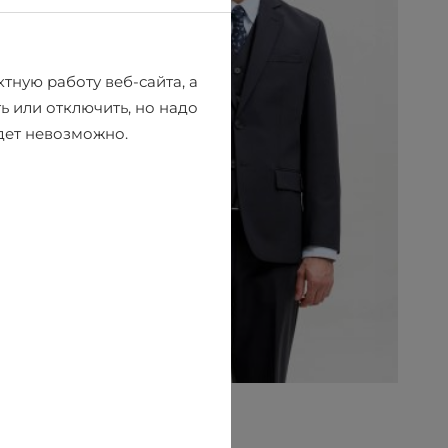
тную работу веб-сайта, а
ь или отключить, но надо
удет невозможно.
Пиджак Jack & Jones
€116.95
€129.95