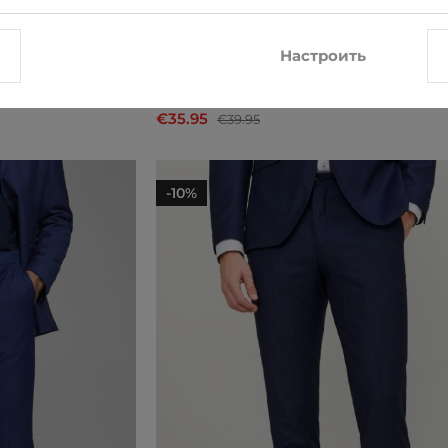
Настроить
Jones
Костюмные брюки Jack & Jones
€35.95
€39.95
-10%