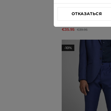
ОТКАЗАТЬСЯ
Костюмные брюки Jack & 
€35.95
€39.95
-10%