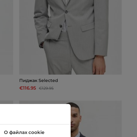
Пиджак Selected
€116.95
€129.95
-10%
О файлах cookie