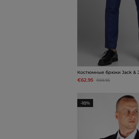
Костюмные брюки Jack & 
€62.95
€69.95
-10%