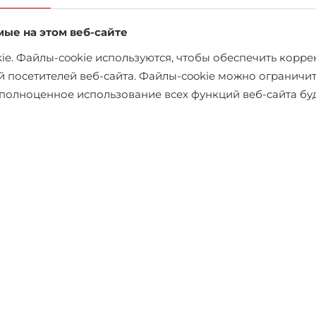
мые на этом веб-сайте
e. Файлы-cookie используются, чтобы обеспечить коррек
й посетителей веб-сайта. Файлы-cookie можно ограничит
х полноценное использование всех функций веб-сайта б
Пиджак Jack & Jones
€116.95
€129.95