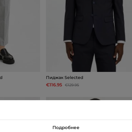
ed
Пиджак Selected
€116.95
€129.95
-10%
Подробнее