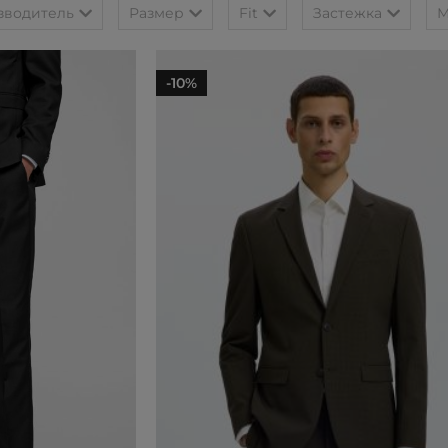
зводитель
Размер
Fit
Застежка
М
-10%