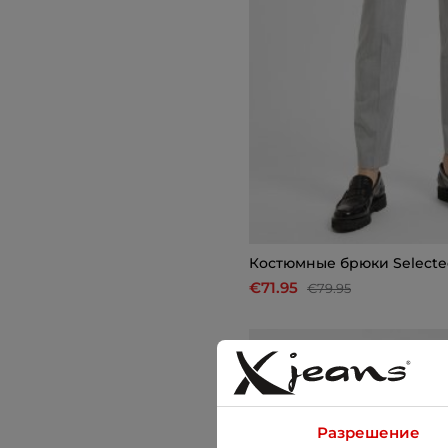
Костюмные брюки Select
€71.95
€79.95
-10%
Разрешение