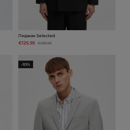
Пиджак Selected
€125.95
€139.95
-10%