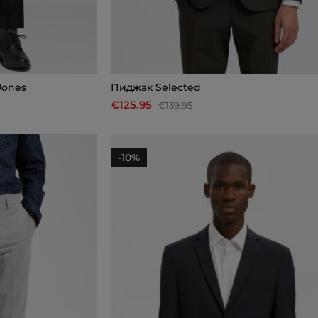
Jones
Пиджак Selected
€125.95
€139.95
-10%