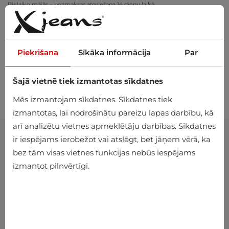
Pielaiko mājās – bezmaksas atgriešana 14 dienu laikā
Piekrišana
Sīkāka informācija
Par
Šajā vietnē tiek izmantotas sīkdatnes
0
Mēs izmantojam sīkdatnes. Sīkdatnes tiek
izmantotas, lai nodrošinātu pareizu lapas darbību, kā
arī analizētu vietnes apmeklētāju darbības. Sīkdatnes
ir iespējams ierobežot vai atslēgt, bet jāņem vērā, ka
bez tām visas vietnes funkcijas nebūs iespējams
izmantot pilnvērtīgi.