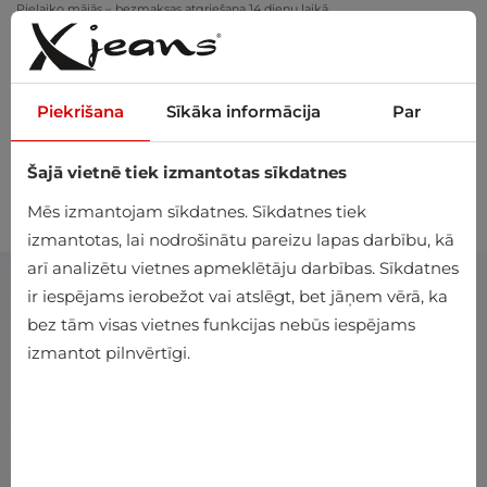
Pielaiko mājās – bezmaksas atgriešana 14 dienu laikā
Piekrišana
Sīkāka informācija
Par
Šajā vietnē tiek izmantotas sīkdatnes
0
Mēs izmantojam sīkdatnes. Sīkdatnes tiek
izmantotas, lai nodrošinātu pareizu lapas darbību, kā
arī analizētu vietnes apmeklētāju darbības. Sīkdatnes
ir iespējams ierobežot vai atslēgt, bet jāņem vērā, ka
bez tām visas vietnes funkcijas nebūs iespējams
izmantot pilnvērtīgi.