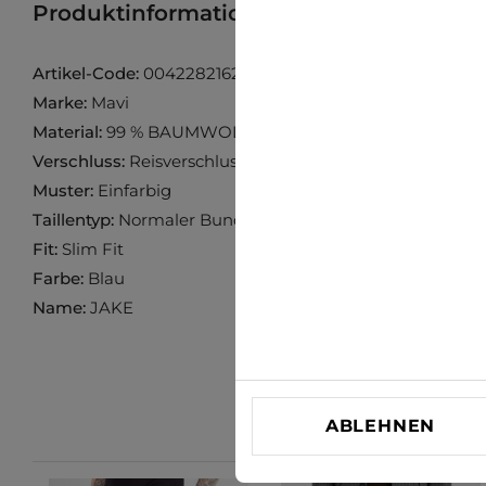
Produktinformation
Produkt im Gesch
Artikel-Code:
0042282162
Marke:
Mavi
Material:
99 % BAUMWOLLE, 1 % ELASTAN
Verschluss:
Reisverschluss
Muster:
Einfarbig
Taillentyp:
Normaler Bund
Fit:
Slim Fit
Farbe:
Blau
Name:
JAKE
ABLEHNEN