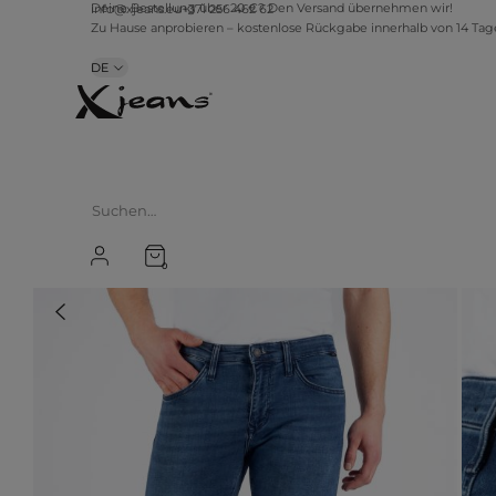
info@xjeans.eu
+371 256 462 62
Deine Bestellung über 20 €? Den Versand übernehmen wir!
Zu Hause anprobieren – kostenlose Rückgabe innerhalb von 14 Ta
DE
0