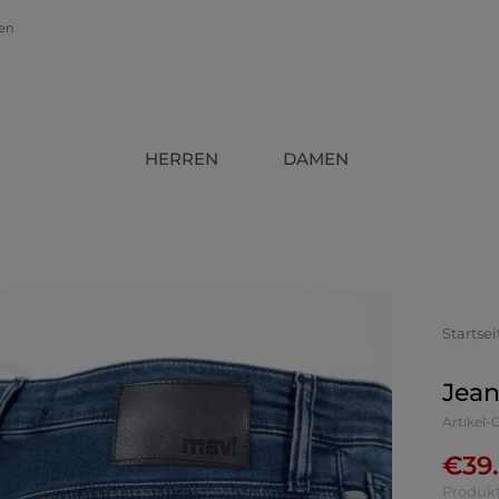
gen
HERREN
DAMEN
Startsei
Jean
Artikel
€
39
Produkt