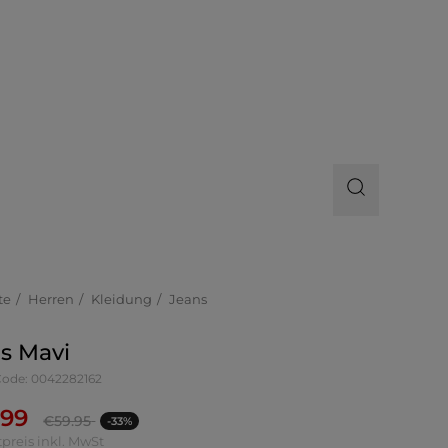
te
Herren
Kleidung
Jeans
s Mavi
-Code: 0042282162
.99
€
59.95
-33%
preis inkl. MwSt