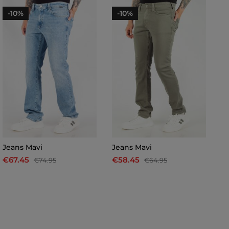
-10%
-10%
Jeans Mavi
Jeans Mavi
J
€67.45
€58.45
€
€74.95
€64.95