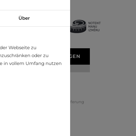
:
Über
der Webseite zu
einzuschränken oder zu
IN DEN WARENKORB LEGEN
ite in vollem Umfang nutzen
IM LADEN FINDEN
e Auswahl an sicheren Zahlungen
ägige Rückgabe und Umtausch
elle und sichere internationale Lieferung