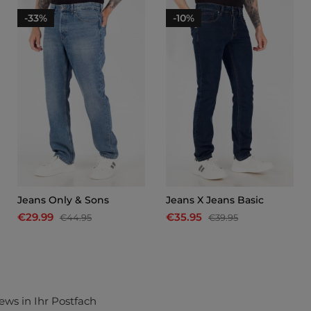
-33%
-10%
Jeans Only & Sons
Jeans X Jeans Basic
€29.99
€35.95
€44.95
€39.95
ews in Ihr Postfach