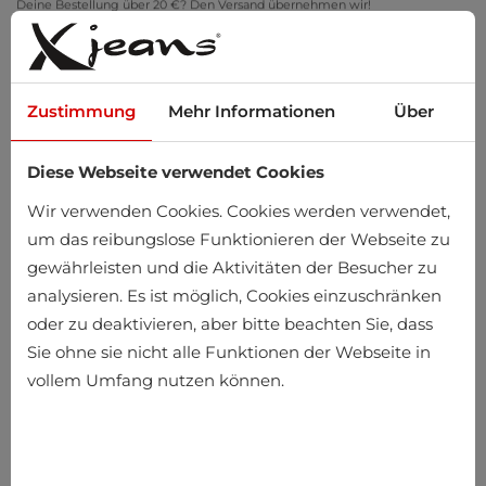
Deine Bestellung über 20 €? Den Versand übernehmen wir!
Zu Hause anprobieren – kostenlose Rückgabe innerhalb von 14 Tagen
Zustimmung
Mehr Informationen
Über
Diese Webseite verwendet Cookies
0
Wir verwenden Cookies. Cookies werden verwendet,
um das reibungslose Funktionieren der Webseite zu
gewährleisten und die Aktivitäten der Besucher zu
Startseite
Herren
Taschen und Koffer
Gürteltaschen
analysieren. Es ist möglich, Cookies einzuschränken
oder zu deaktivieren, aber bitte beachten Sie, dass
Gürteltaschen
Sie ohne sie nicht alle Funktionen der Webseite in
vollem Umfang nutzen können.
-10%
-27%