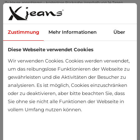
Zu Hause anprobieren – kostenlose Rückgabe innerhalb von 14 Tagen
Zustimmung
Mehr Informationen
Über
Diese Webseite verwendet Cookies
0
Wir verwenden Cookies. Cookies werden verwendet,
um das reibungslose Funktionieren der Webseite zu
gewährleisten und die Aktivitäten der Besucher zu
Startseite
Herren
Kleidung
T-Shirts
Ärmelloses T-Shirts
analysieren. Es ist möglich, Cookies einzuschränken
oder zu deaktivieren, aber bitte beachten Sie, dass
Ärmelloses T-Shirts
Sie ohne sie nicht alle Funktionen der Webseite in
vollem Umfang nutzen können.
-10%
-10%