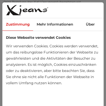
Deine Bestellung über 20 €? Den Versand übernehmen wir!
Zu Hause anprobieren – kostenlose Rückgabe innerhalb von 14 Tagen
Zustimmung
Mehr Informationen
Über
Diese Webseite verwendet Cookies
0
Wir verwenden Cookies. Cookies werden verwendet,
um das reibungslose Funktionieren der Webseite zu
gewährleisten und die Aktivitäten der Besucher zu
Startseite
Herren
Accessoires
Sonnenbrillen
analysieren. Es ist möglich, Cookies einzuschränken
oder zu deaktivieren, aber bitte beachten Sie, dass
Sonnenbrillen
Sie ohne sie nicht alle Funktionen der Webseite in
vollem Umfang nutzen können.
-25%
-25%