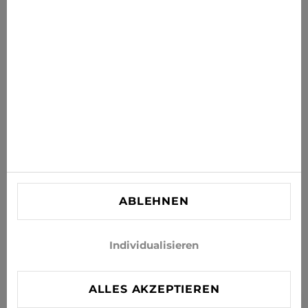
Ihr Postfach
ABONNIEREN
Stimmen Sie zu, Neuigkeiten und Sonderangebote per E-
Mail zu erhalten
INFORMATIONEN
KUNDENBETREUUNG
KONTAKT
ABLEHNEN
info@xjeans.eu
+371 256 462 62
Individualisieren
Folgen Sie uns in den sozialen Netzwerken
ALLES AKZEPTIEREN
FILTER