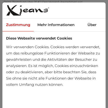
Deine Bestellung über 20 €? Den Versand übernehmen wir!
Zu Hause anprobieren – kostenlose Rückgabe innerhalb von 14 Tagen
Zustimmung
Mehr Informationen
Über
Diese Webseite verwendet Cookies
0
Wir verwenden Cookies. Cookies werden verwendet,
um das reibungslose Funktionieren der Webseite zu
gewährleisten und die Aktivitäten der Besucher zu
Startseite
Herren
Accessoires
Hosenträger
analysieren. Es ist möglich, Cookies einzuschränken
oder zu deaktivieren, aber bitte beachten Sie, dass
Hosenträger
Sie ohne sie nicht alle Funktionen der Webseite in
vollem Umfang nutzen können.
-15%
-10%