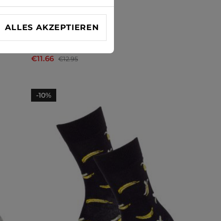
ALLES AKZEPTIEREN
Socken Jack & Jones
€11.66
€12.95
-10%