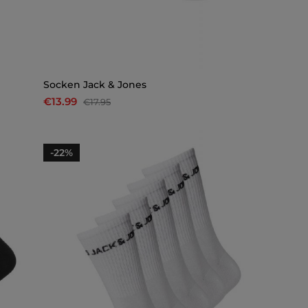
Socken Jack & Jones
€13.99
€17.95
-22%