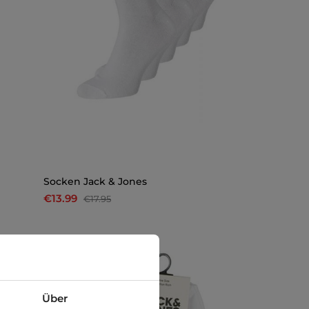
Socken Jack & Jones
€13.99
€17.95
-26%
Über