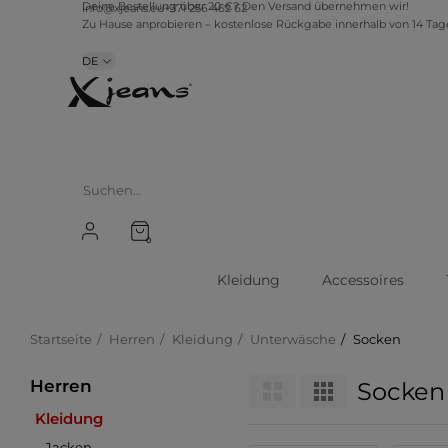
info@xjeans.eu
+371 256 462 62
Deine Bestellung über 20 €? Den Versand übernehmen wir!
Zu Hause anprobieren – kostenlose Rückgabe innerhalb von 14 Ta
DE
0
Kleidung
Accessoires
Startseite
Herren
Kleidung
Unterwäsche
Socken
Herren
Socken
Kleidung
Jacken