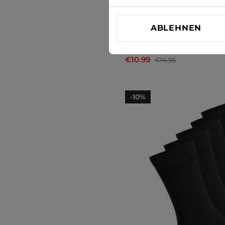
ABLEHNEN
Socken Jack & Jones
€10.99
€14.95
-10%