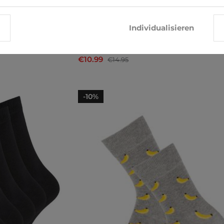
Individualisieren
Socken Jack & Jones
€10.99
€14.95
-10%