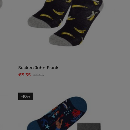
Socken John Frank
€5.35
€5.95
-10%