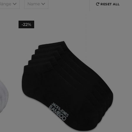
länge
Name
RESET ALL
-22%