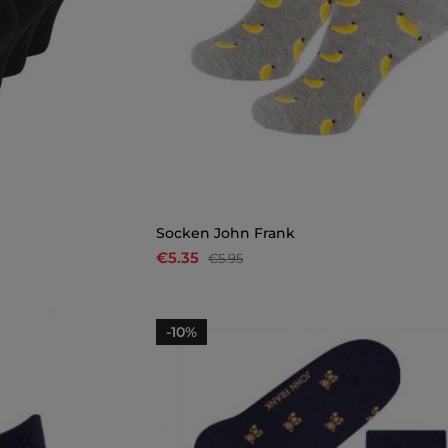
Socken John Frank
€5.35
€5.95
-10%