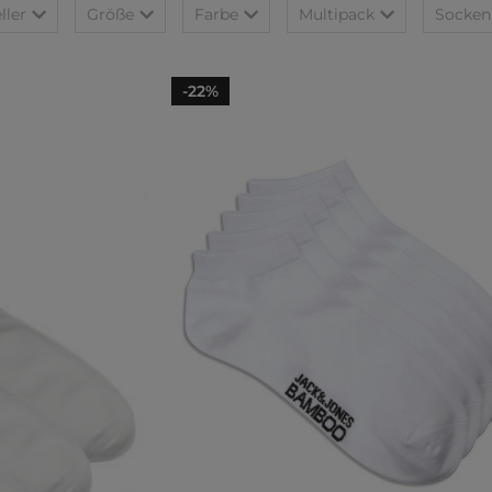
ller
Größe
Farbe
Multipack
Socken
-22%