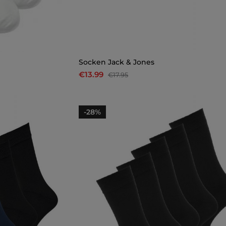
Socken Jack & Jones
€13.99
€17.95
-28%