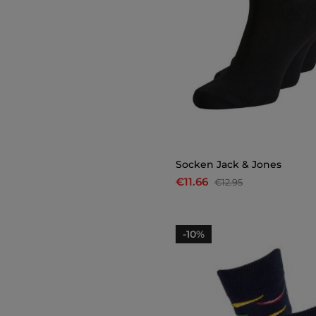
Socken Jack & Jones
€11.66
€12.95
-10%