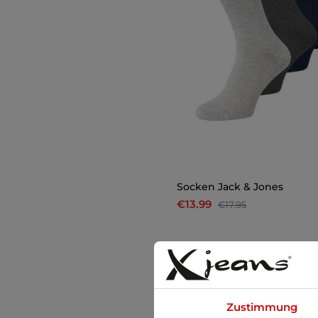
Socken Jack & Jones
€13.99
€17.95
-22%
Zustimmung