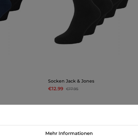
Socken Jack & Jones
€12.99
€17.95
-23%
Mehr Informationen