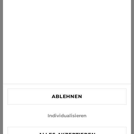
Erhalten Sie die neuesten Angebote, Sales und News in
Ihr Postfach
ABONNIEREN
Stimmen Sie zu, Neuigkeiten und Sonderangebote per E-
Mail zu erhalten
INFORMATIONEN
KUNDENBETREUUNG
KONTAKT
ABLEHNEN
info@xjeans.eu
+371 256 462 62
Individualisieren
Folgen Sie uns in den sozialen Netzwerken