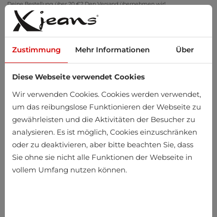
Deine Bestellung über 20 €? Den Versand übernehmen wir!
Zu Hause anprobieren – kostenlose Rückgabe innerhalb von 14 Tagen
Zustimmung
Mehr Informationen
Über
Diese Webseite verwendet Cookies
0
Wir verwenden Cookies. Cookies werden verwendet,
um das reibungslose Funktionieren der Webseite zu
gewährleisten und die Aktivitäten der Besucher zu
Startseite
Herren
Kleidung
Unterwäsche
analysieren. Es ist möglich, Cookies einzuschränken
oder zu deaktivieren, aber bitte beachten Sie, dass
Unterwäsche
Sie ohne sie nicht alle Funktionen der Webseite in
vollem Umfang nutzen können.
-10%
-24%