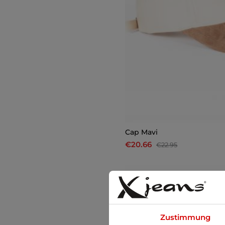
Cap Mavi
€20.66
€22.95
-10%
Zustimmung