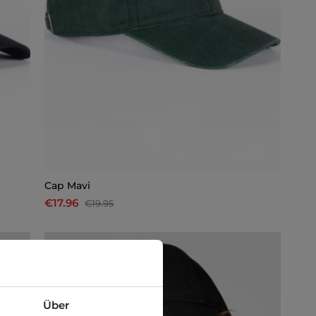
Cap Mavi
€17.96
€19.95
-29%
Über