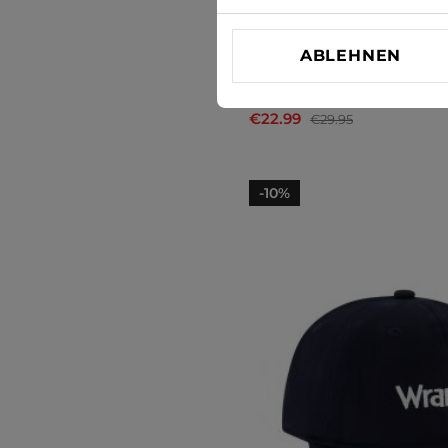
ABLEHNEN
Cap Lee
€22.99
€29.95
-10%