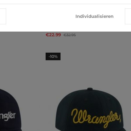
Individualisieren
Cap Lee
€22.99
€32.95
-10%