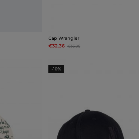
Cap Wrangler
€32.36
€35.95
-10%