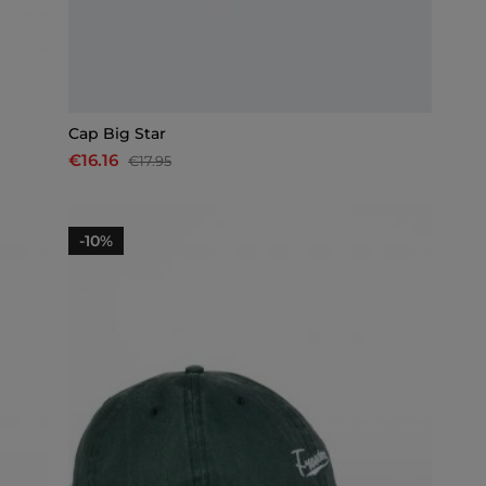
Cap Big Star
€16.16
€17.95
-10%