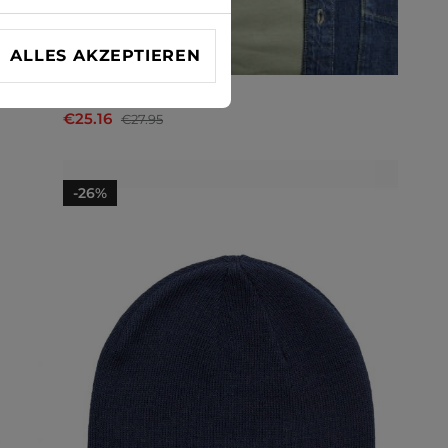
ALLES AKZEPTIEREN
Cap Lee
€25.16
€27.95
-26%