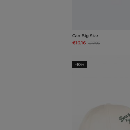
Cap Big Star
€16.16
€17.95
-10%