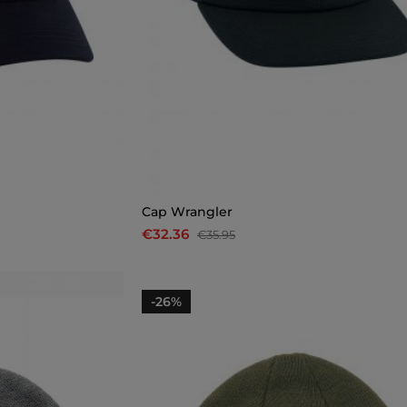
Cap Wrangler
€32.36
€35.95
-26%