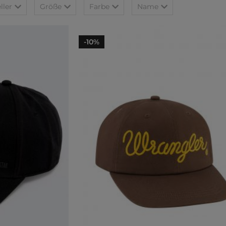
ller
Größe
Farbe
Name
-10%