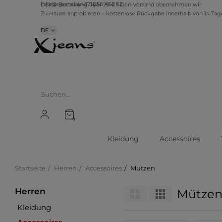
info@xjeans.eu
+371 256 462 62
Deine Bestellung über 20 €? Den Versand übernehmen wir!
Zu Hause anprobieren – kostenlose Rückgabe innerhalb von 14 Ta
DE
0
Kleidung
Accessoires
Startseite
Herren
Accessoires
Mützen
Herren
Mütze
Kleidung