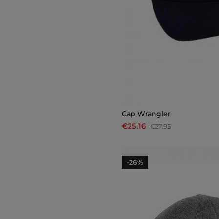
Cap Wrangler
€25.16
€27.95
-26%