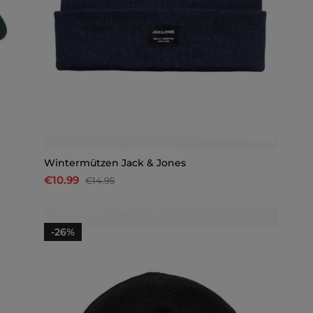
Wintermützen Jack & Jones
€10.99
€14.95
-26%