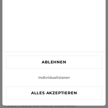
ABONNIEREN
Stimmen Sie zu, Neuigkeiten und Sonderangebote per E-
Mail zu erhalten
INFORMATIONEN
KUNDENBETREUUNG
KONTAKT
ABLEHNEN
info@xjeans.eu
+371 256 462 62
Individualisieren
Folgen Sie uns in den sozialen Netzwerken
ALLES AKZEPTIEREN
© 2026 X Jeans. Alle Rechte vorbehalten