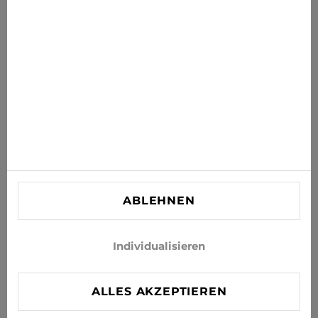
Ihr Postfach
ABONNIEREN
Stimmen Sie zu, Neuigkeiten und Sonderangebote per E-
Mail zu erhalten
INFORMATIONEN
KUNDENBETREUUNG
KONTAKT
ABLEHNEN
info@xjeans.eu
+371 256 462 62
Individualisieren
Folgen Sie uns in den sozialen Netzwerken
ALLES AKZEPTIEREN