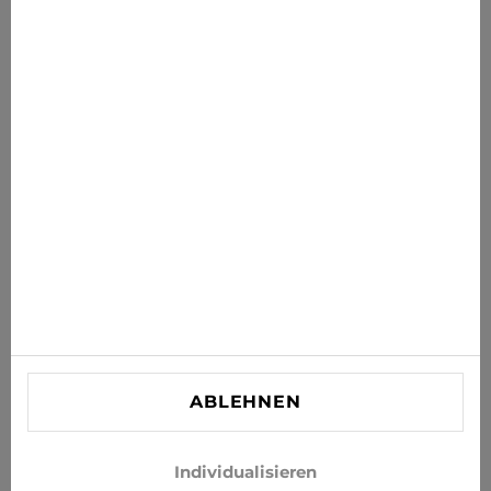
News für Sie
Erhalten Sie die neuesten Angebote, Sales und News in
Ihr Postfach
ABONNIEREN
Stimmen Sie zu, Neuigkeiten und Sonderangebote per E-
Mail zu erhalten
INFORMATIONEN
KUNDENBETREUUNG
KONTAKT
ABLEHNEN
info@xjeans.eu
+371 256 462 62
Individualisieren