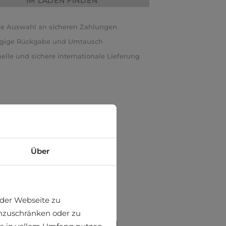
IM LADEN FINDEN
e Auswahl an sicheren Zahlungen
ägige Rückgabe und Umtausch
elle und sichere internationale Lieferung
Über
der Webseite zu
einzuschränken oder zu