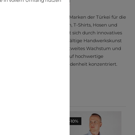
ite in vollem Umfang nutzen
at sich zu einer der führenden Marken der Türkei für die
ung und den Export von Hemden, T-Shirts, Hosen und
 entwickelt. Die Marke zeichnet sich durch innovatives
chwertige Materialien und sorgfältige Handwerkskunst
hrer Gründung ist es ihr Ziel, weltweites Wachstum und
olg zu erzielen, indem sie sich auf hochwertige
ngsprodukte und Kundenzufriedenheit konzentriert.
-10%
-10%