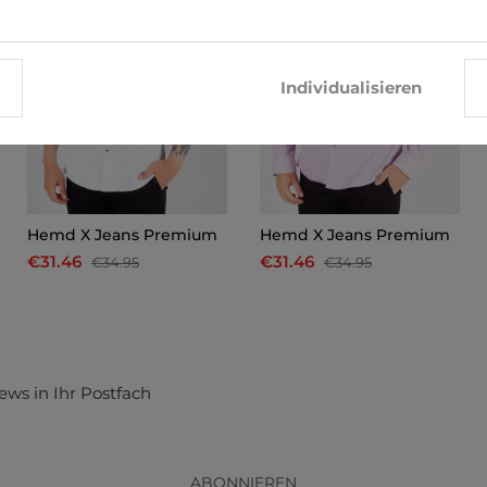
Individualisieren
Hemd X Jeans Premium
Hemd X Jeans Premium
€31.46
€31.46
€34.95
€34.95
ews in Ihr Postfach
ABONNIEREN