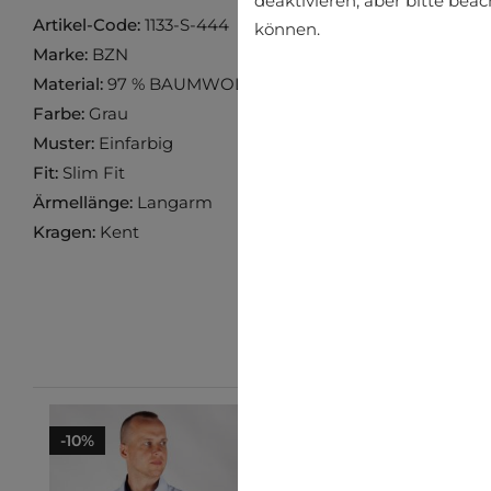
deaktivieren, aber bitte bea
Artikel-Code:
1133-S-444
können.
Marke:
BZN
Material:
97 % BAUMWOLLE, 3 % LYCRA
Farbe:
Grau
Muster:
Einfarbig
Fit:
Slim Fit
Ärmellänge:
Langarm
Kragen:
Kent
-10%
-10%