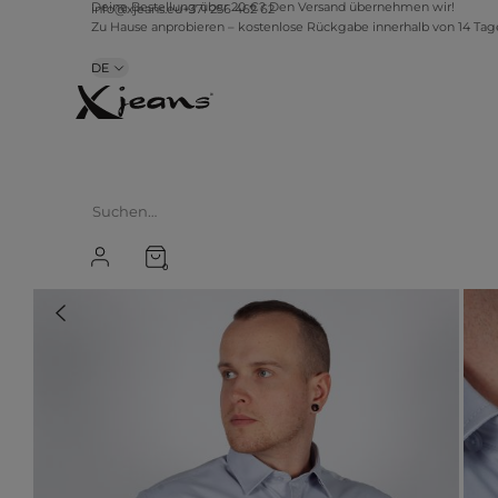
Deine Bestellung über 20 €? Den Versand übernehmen wir!
info@xjeans.eu
+371 256 462 62
Zu Hause anprobieren – kostenlose Rückgabe innerhalb von 14 Ta
DE
0