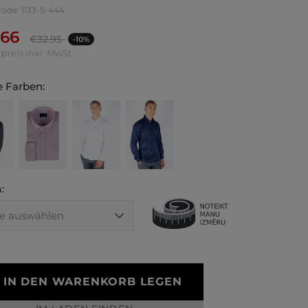
Code: 1133-S-444
.66
€
32.95
-10%
preis inkl. MwSt
 Farben:
:
IN DEN WARENKORB LEGEN