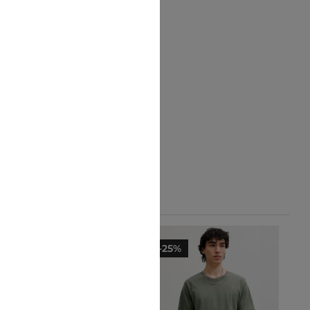
-28%
-25%