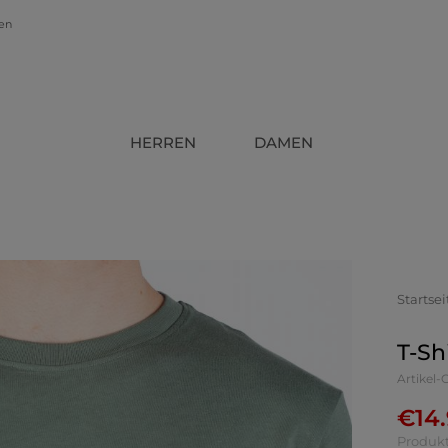
gen
HERREN
DAMEN
Startsei
T-Sh
Artikel-
€
14
Produkt