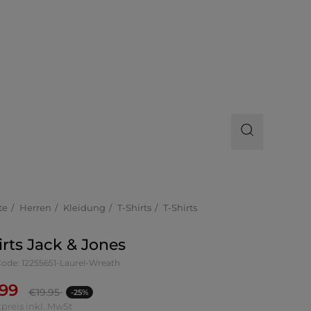
te
Herren
Kleidung
T-Shirts
T-Shirts
irts Jack & Jones
Code: 12255651-Laurel-Wreath
.99
€
19.95
-25%
preis inkl. MwSt