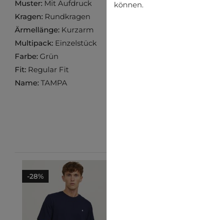
Muster:
Mit Aufdruck
können.
Kragen:
Rundkragen
Ärmellänge:
Kurzarm
Multipack:
Einzelstück
Farbe:
Grün
Fit:
Regular Fit
Name:
TAMPA
-28%
-25%