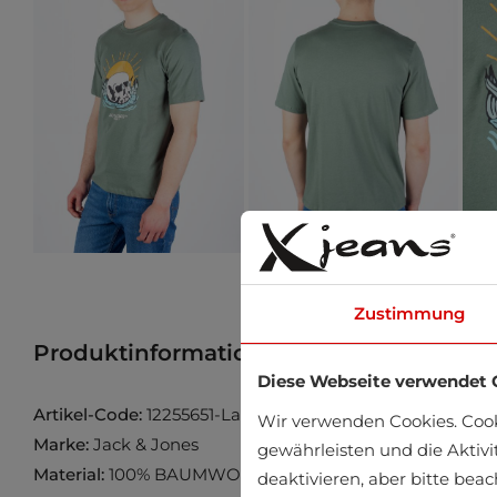
Zustimmung
Produktinformation
Produkt im Gesch
Diese Webseite verwendet 
Artikel-Code:
12255651-Laurel-Wreath
Wir verwenden Cookies. Coo
Marke:
Jack & Jones
gewährleisten und die Aktivi
Material:
100% BAUMWOLLE
deaktivieren, aber bitte bea