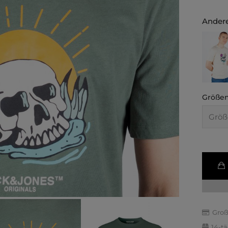
Andere
Größen
Groß
14-t