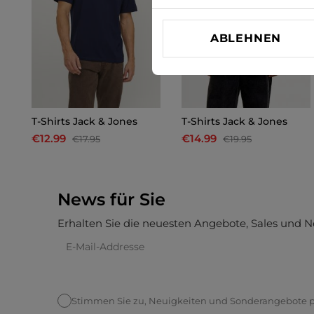
ABLEHNEN
T-Shirts Jack & Jones
T-Shirts Jack & Jones
€12.99
€14.99
€17.95
€19.95
News für Sie
Erhalten Sie die neuesten Angebote, Sales und N
Stimmen Sie zu, Neuigkeiten und Sonderangebote pe