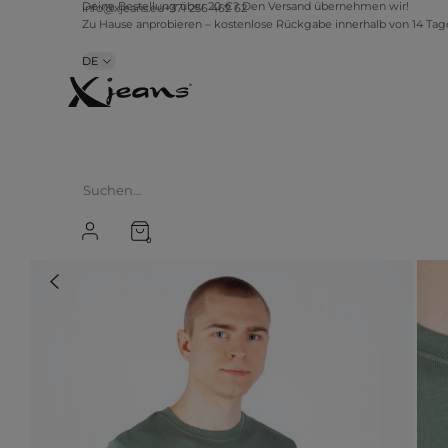
info@xjeans.eu
+371 256 462 62
Deine Bestellung über 20 €? Den Versand übernehmen wir!
Zu Hause anprobieren – kostenlose Rückgabe innerhalb von 14 Ta
DE
0