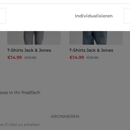
Individualisieren
T-Shirts Jack & Jones
T-Shirts Jack & Jones
€14.99
€14.99
€19.95
€19.95
ews in Ihr Postfach
ABONNIEREN
r E-Mail zu erhalten