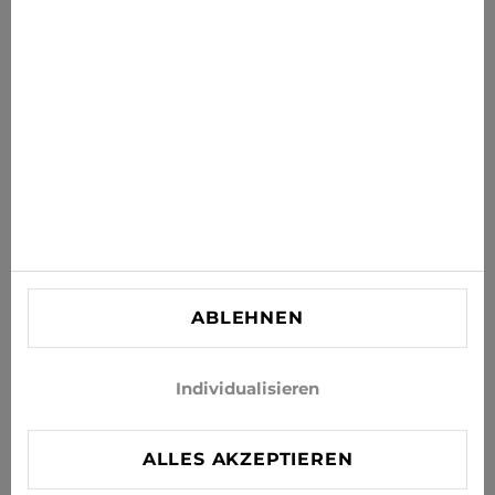
Ihr Postfach
ABONNIEREN
Stimmen Sie zu, Neuigkeiten und Sonderangebote per E-
Mail zu erhalten
INFORMATIONEN
KUNDENBETREUUNG
KONTAKT
ABLEHNEN
info@xjeans.eu
+371 256 462 62
Individualisieren
Folgen Sie uns in den sozialen Netzwerken
ALLES AKZEPTIEREN