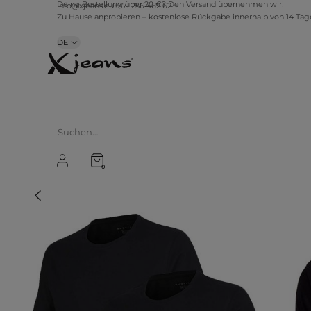
info@xjeans.eu
+371 256 462 62
Deine Bestellung über 20 €? Den Versand übernehmen wir!
Zu Hause anprobieren – kostenlose Rückgabe innerhalb von 14 Ta
DE
0