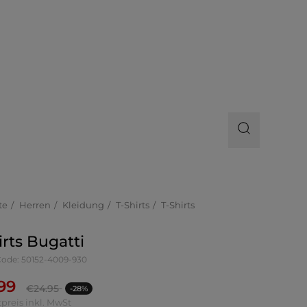
te
Herren
Kleidung
T-Shirts
T-Shirts
irts Bugatti
-Code: 50152-4009-930
.99
€
24.95
-28%
preis inkl. MwSt