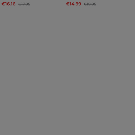
€16.16
€14.99
€
€17.95
€19.95