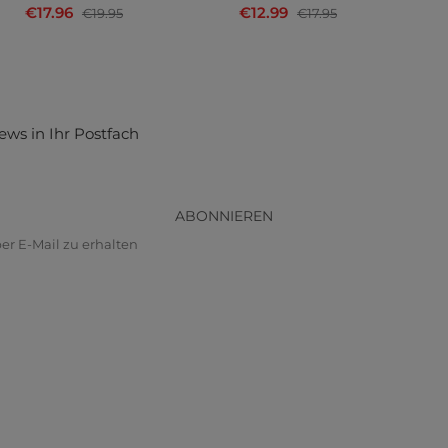
€17.96
€12.99
€19.95
€17.95
ews in Ihr Postfach
ABONNIEREN
r E-Mail zu erhalten