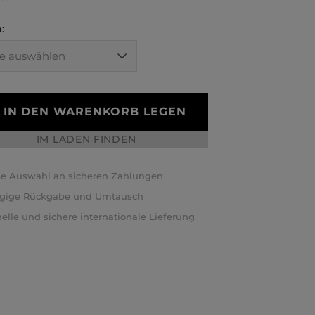
:
IN DEN WARENKORB LEGEN
IM LADEN FINDEN
e Auswahl an sicheren Zahlungen
ägige Rückgabe und Umtausch
elle und sichere internationale Lieferung