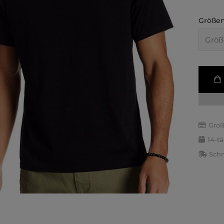
Größen
Groß
14-t
Schn