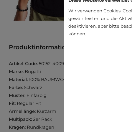
Diese Webseite verwendet 
Wir verwenden Cookies. Coo
gewährleisten und die Aktivi
deaktivieren, aber bitte bea
können.
Produktinformation
Produkt im Gesch
Artikel-Code:
50152-4009-930
Marke:
Bugatti
Material:
100% BAUMWOLLE
Farbe:
Schwarz
Muster:
Einfarbig
Fit:
Regular Fit
Ärmellänge:
Kurzarm
Multipack:
2er Pack
Kragen:
Rundkragen