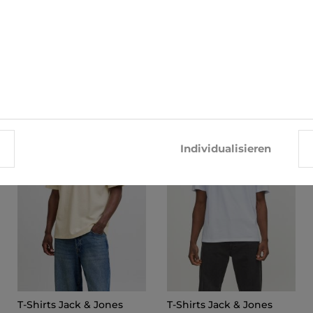
ÄHNLICHE PRODUKTE
-10%
-28%
Individualisieren
T-Shirts Jack & Jones
T-Shirts Jack & Jones