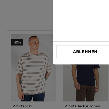
-10%
-28%
ABLEHNEN
T-Shirts Mavi
T-Shirts Jack & Jones