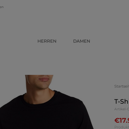
gen
HERREN
DAMEN
Startsei
T-Sh
Artikel
€
17
Produkt