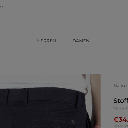
gen
HERREN
DAMEN
Startsei
Stof
Artikel-
€
34
Produkt