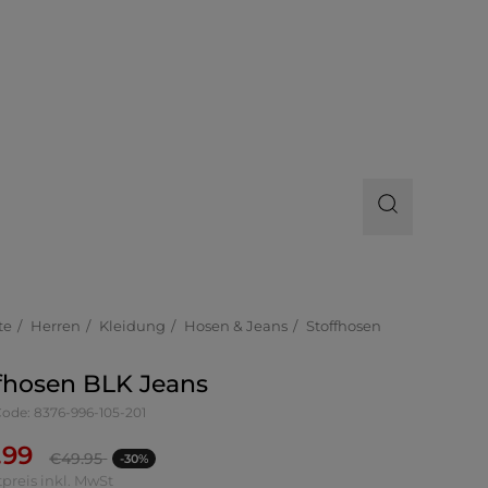
te
Herren
Kleidung
Hosen & Jeans
Stoffhosen
fhosen BLK Jeans
Code: 8376-996-105-201
.99
€
49.95
-30%
preis inkl. MwSt