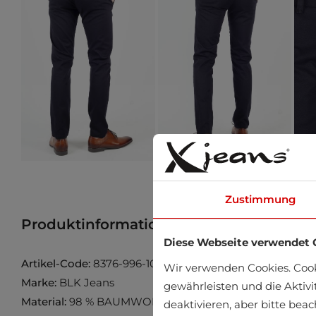
Zustimmung
Produktinformation
Produkt im Gesch
Diese Webseite verwendet 
Artikel-Code:
8376-996-105-201
Wir verwenden Cookies. Coo
Marke:
BLK Jeans
gewährleisten und die Aktivi
Material:
98 % BAUMWOLLE, 2 % ELASTAN
deaktivieren, aber bitte bea