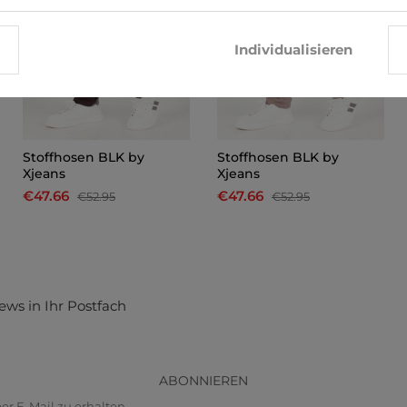
Individualisieren
Stoffhosen BLK by
Stoffhosen BLK by
Xjeans
Xjeans
€47.66
€47.66
€52.95
€52.95
ews in Ihr Postfach
ABONNIEREN
r E-Mail zu erhalten