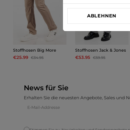
ABLEHNEN
Stoffhosen Big More
Stoffhosen Jack & Jones
€25.99
€53.95
€34.95
€59.95
News für Sie
Erhalten Sie die neuesten Angebote, Sales und N
Stimmen Sie zu, Neuigkeiten und Sonderangebote pe