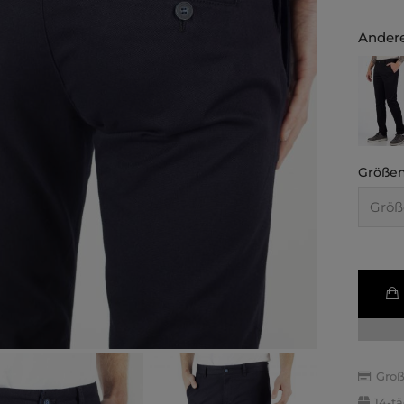
Andere
Größen
Groß
14-t