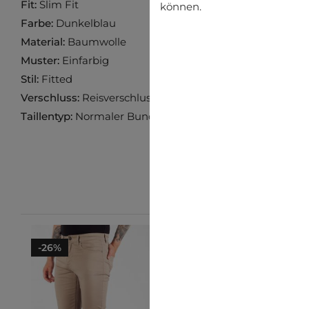
Fit:
Slim Fit
können.
Farbe:
Dunkelblau
Material:
Baumwolle
Muster:
Einfarbig
Stil:
Fitted
Verschluss:
Reisverschluss
Taillentyp:
Normaler Bund
-26%
-10%