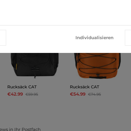
-28%
-27%
Individualisieren
Rucksäck CAT
Rucksäck CAT
€42.99
€54.99
€59.95
€74.95
ews in Ihr Postfach