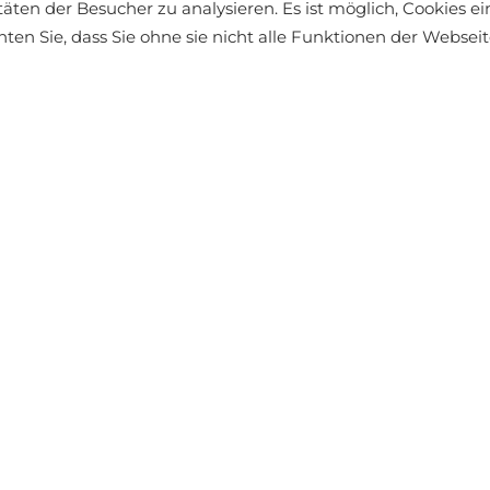
täten der Besucher zu analysieren. Es ist möglich, Cookies 
chten Sie, dass Sie ohne sie nicht alle Funktionen der Webse
Wie lä
LYESTER
Die gleiche
Marke ba
Einsatz. Du
dem Wis
ÄHNLICHE PRODUKTE