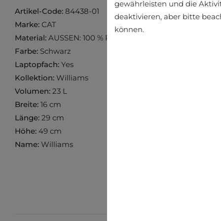
gewährleisten und die Aktivi
Artikel-Code:
84438-01
deaktivieren, aber bitte bea
Marke:
CAT
können.
Material:
AUSSEN: 100 % POLYESTER, INNEN: 100 % PO
Farbe:
Schwarz
Laptopfach:
Yes
Kollektion:
Williams
Volumen:
23 L
Breite:
16 cm
Länge:
29 cm
Höhe:
49 cm
Name:
Williams