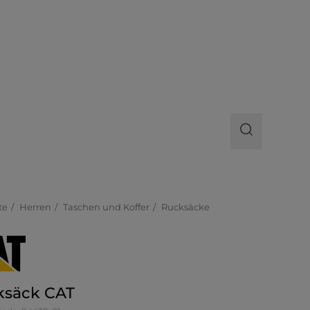
te
Herren
Taschen und Koffer
Rucksäcke
ksäck CAT