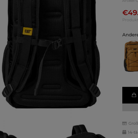
Artikel-
€
49
Produkt
Andere
Groß
14-t