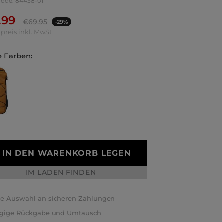
Code: 84438-01
.99
€
69.95
-29%
preis inkl. MwSt
 Farben:
IN DEN WARENKORB LEGEN
IM LADEN FINDEN
e Auswahl an sicheren Zahlungen
ägige Rückgabe und Umtausch