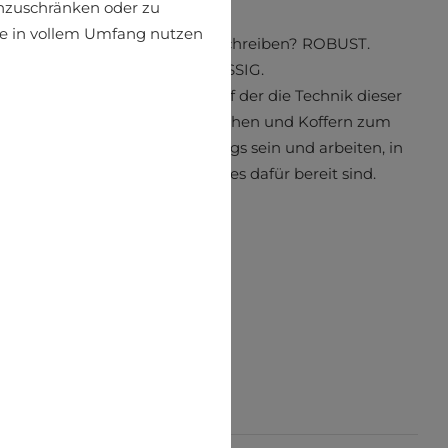
einzuschränken oder zu
ite in vollem Umfang nutzen
sst sich CAT in drei Worten beschreiben? ROBUST.
LANGLEBIG. ZUVERLÄSSIG.
 Robustheit und Innovation, auf der die Technik dieser
siert, kommt auch bei den Taschen und Koffern zum
 kannst selbstbewusst unterwegs sein und arbeiten, in
sen, dass deine CAT-Accessoires dafür bereit sind.