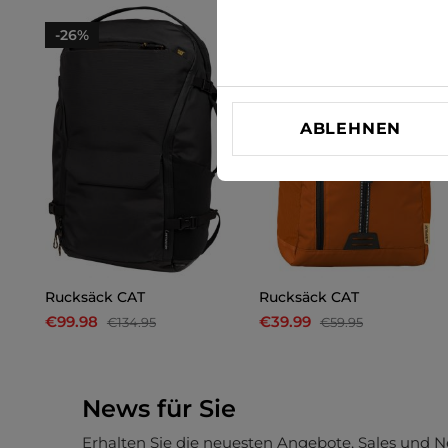
-26%
-33%
ABLEHNEN
Rucksäck CAT
Rucksäck CAT
€99.98
€39.99
€134.95
€59.95
News für Sie
Erhalten Sie die neuesten Angebote, Sales und N