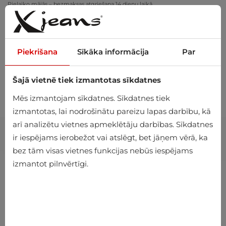
Pielaiko mājās – bezmaksas atgriešana 14 dienu laikā
Piekrišana
Sīkāka informācija
Par
Šajā vietnē tiek izmantotas sīkdatnes
0
Mēs izmantojam sīkdatnes. Sīkdatnes tiek
izmantotas, lai nodrošinātu pareizu lapas darbību, kā
arī analizētu vietnes apmeklētāju darbības. Sīkdatnes
ir iespējams ierobežot vai atslēgt, bet jāņem vērā, ka
bez tām visas vietnes funkcijas nebūs iespējams
izmantot pilnvērtīgi.