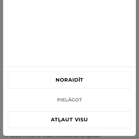
ABONĒT
Piekrītu saņemt jaunumus un īpašos piedāvājumus pa e-
pastu
Informācija
PALĪDZĪBA PIRCĒJIEM
Kontaktinformācija
NORAIDĪT
info@xjeans.eu
+371 256 462 62
PIELĀGOT
Seko mums sociālajos tīklos
ATĻAUT VISU
© 2026 X Jeans. Visas tiesības aizsargātas.