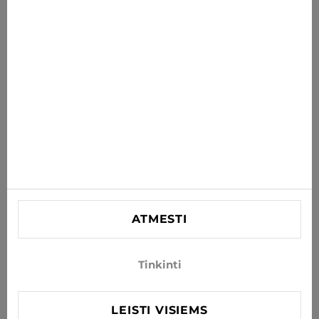
PRENUMERUOTI
Sutinku gauti naujienas ir specialius pasiūlymus el. paštu
INFORMACIJA
PAGALBA
KONTAKTINĖ
SIA "Lagra"
Reg. nr. 44103021416
ATMESTI
info@xjeans.eu
+371 256 462 62
Tinkinti
Sekite mus socialiniuose tinkluose
LEISTI VISIEMS