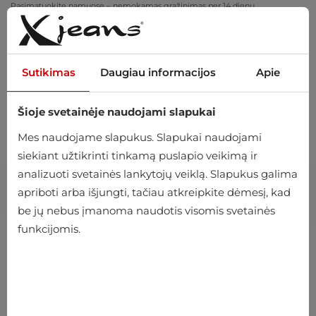
Pasimatuokite namuose – nemokamas grąžinimas per 14 dienų
Sutikimas
Daugiau informacijos
Apie
Šioje svetainėje naudojami slapukai
0
Mes naudojame slapukus. Slapukai naudojami
siekiant užtikrinti tinkamą puslapio veikimą ir
analizuoti svetainės lankytojų veiklą. Slapukus galima
apriboti arba išjungti, tačiau atkreipkite dėmesį, kad
be jų nebus įmanoma naudotis visomis svetainės
funkcijomis.