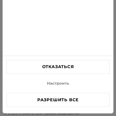
ПОДПИСАТЬСЯ
Соглашаюсь получать рассылку новостей и
специальных предложений по электронной почте
ИНФОРМАЦИЯ
ПОМОЩЬ
СВЯЗАТЬСЯ С НАМИ
ОТКАЗАТЬСЯ
info@xjeans.eu
+371 256 462 62
Настроить
Подписывайтесь на нас в соцсетях
РАЗРЕШИТЬ ВСЕ
© 2026 X Jeans. Все права защищены.