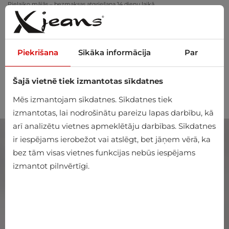
Pielaiko mājās – bezmaksas atgriešana 14 dienu laikā
Piekrišana
Sīkāka informācija
Par
Šajā vietnē tiek izmantotas sīkdatnes
0
Mēs izmantojam sīkdatnes. Sīkdatnes tiek
izmantotas, lai nodrošinātu pareizu lapas darbību, kā
arī analizētu vietnes apmeklētāju darbības. Sīkdatnes
ir iespējams ierobežot vai atslēgt, bet jāņem vērā, ka
bez tām visas vietnes funkcijas nebūs iespējams
izmantot pilnvērtīgi.