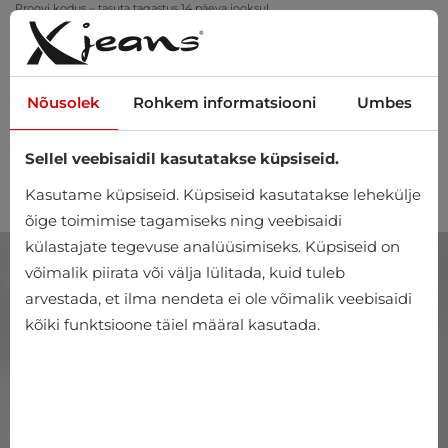
Proovi kodus – tasuta tagastus 14 päeva jooksul
Nõusolek
Rohkem informatsiooni
Umbes
Sellel veebisaidil kasutatakse küpsiseid.
0
Kasutame küpsiseid. Küpsiseid kasutatakse lehekülje
õige toimimise tagamiseks ning veebisaidi
külastajate tegevuse analüüsimiseks. Küpsiseid on
võimalik piirata või välja lülitada, kuid tuleb
arvestada, et ilma nendeta ei ole võimalik veebisaidi
kõiki funktsioone täiel määral kasutada.