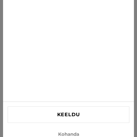
Uudised sulle
Saa uusimad pakkumised, soodustused ja uudised oma
postkasti
TELLI
Nõustun uudiste ja eripakkumiste saamisega e-postiga
INFORMATSIOON
VAJAD ABI?
Kontaktid
KEELDU
info@xjeans.eu
+371 256 462 62
Kohanda