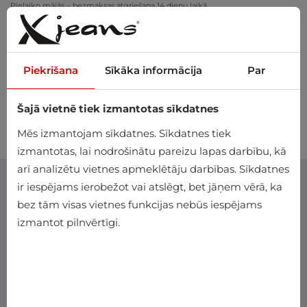
Pielaiko mājās – bezmaksas atgriešana 14 dienu laikā
Piekrišana
Sīkāka informācija
Par
Šajā vietnē tiek izmantotas sīkdatnes
0
Mēs izmantojam sīkdatnes. Sīkdatnes tiek
izmantotas, lai nodrošinātu pareizu lapas darbību, kā
arī analizētu vietnes apmeklētāju darbības. Sīkdatnes
ir iespējams ierobežot vai atslēgt, bet jāņem vērā, ka
bez tām visas vietnes funkcijas nebūs iespējams
izmantot pilnvērtīgi.